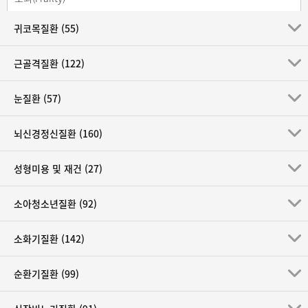
귀코목질환 (55)
노화(Senility)
대사 증후군(Metabolic syndrome)
근골격질환 (122)
만성 피로 증후군(Chronic Fatigue Syndrome)
눈질환 (57)
비만(Obesity)
뇌신경정신질환 (160)
새집 증후군(Sick building syndrome)
성형미용 및 재건 (27)
알코올성 간질환(Alcoholic liver disease)
소아청소년질환 (92)
원인을 알 수 없는 열(Fever of unknown origin)
소화기질환 (142)
이상지질혈증(Dyslipidemia)
순환기질환 (99)
지방간(Fatty liver)
춘곤증(spring fatigue)