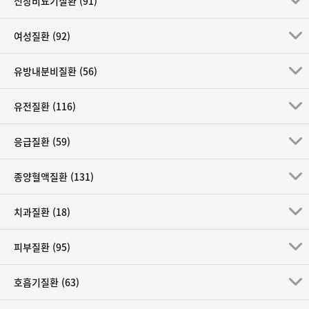
신장비뇨기질환 (91)
폐경(Menopause)
여성질환 (92)
해외여행 시 주의사항(Travel counseling)
유방내분비질환 (56)
유전질환 (116)
응급질환 (59)
종양혈액질환 (131)
치과질환 (18)
피부질환 (95)
호흡기질환 (63)