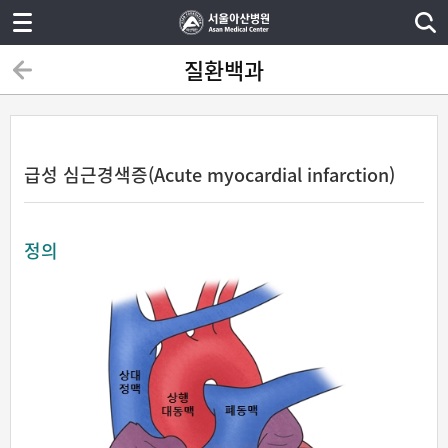
질환백과
급성 심근경색증(Acute myocardial infarction)
정의