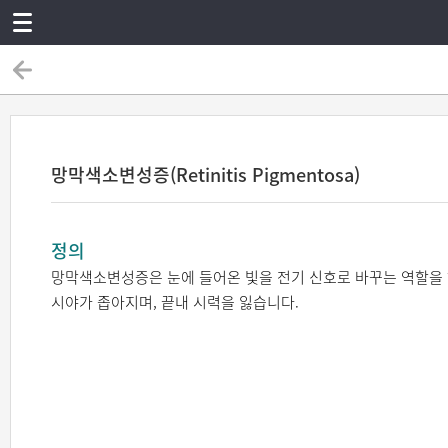
망막색소변성증(Retinitis Pigmentosa)
정의
망막색소변성증은 눈에 들어온 빛을 전기 신호로 바꾸는 역할을
시야가 좁아지며, 끝내 시력을 잃습니다.