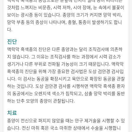
맥락막 흑색종의 증상으로는 눈앞에 먼지나 벌레 등이 떠다니는
것처럼 느껴지는 비문증, 시력 저하, 시야 장애, 눈 속에서 불꽃이
보이는 광시증 등이 있습니다. 종양의 크기가 커지면 망막 박리,
망막 부종 등의 증상이 나타나며, 충혈, 통증이 발생하기도 합니
다.
진단
맥락막 흑색종의 진단은 다른 종양과는 달리 조직검사에 의존하
지 않습니다. 그 이유는 조직검사를 하는 과정에서 시력 감소가
생기거나 다른 부위로 전파될 가능성이 크기 때문입니다. 맥락막
흑색종의 진단을 위해 가장 중요한 검사법은 도상 검안경 검사입
니다. 이 검사는 동공을 확장시키고 육안으로 확장된 동공을 관찰
하는 것입니다. 도상 검안경 검사를 시행하면 맥락막 흑색종 환자
의 동공에서는 오렌지색 색소가 침착되고, 삼출 망막 박리를 동반
하는 단추 모양의 종양이 관찰됩니다.
치료
종양이 전신으로 퍼지지 않았을 때는 안구 제거술을 시행할 수 있
습니다. 전신 마취 혹은 국소 마취한 상태에서 수술을 시행합니