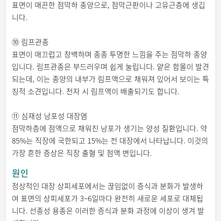
표면이 매끈한 점막하 종양으로, 점막근판이나 고유근층에 생깁
니다.
⑩ 림프관종
표면이 매끄럽고 창백하며 종종 투명한 느낌을 주는 점막하 종양
입니다. 림프관종은 부드러우며 쉽게 눌립니다. 얕은 함몰이 발견
되는데, 이는 종양의 내부가 림프액으로 채워져 있어서 보이는 특
징적 소견입니다. 천자 시 림프액이 배출되기도 합니다.
⑪ 심재성 낭포성 대장염
점막하층에 점액으로 채워진 낭포가 생기는 양성 질환입니다. 약
85%는 직장에 국한되고 15%는 전 대장에서 나타납니다. 이것의
가장 흔한 증상은 직장 출혈 및 점액 변입니다.
원인
정상적인 대장 상피세포에서는 끊임없이 증식과 분화가 발생하
여 표면의 상피세포가 3~6일마다 완전히 새로운 세포로 대체됩
니다. 선종성 용종은 이러한 증식과 분화 과정에 이상이 생겨 발