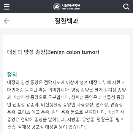
질환백과
대장의 양성 종양(Benign colon tumor)
정의
대장의 양성 종양은 점막세포에 이상이 생겨 대장 내부에 자란 사
마귀처럼 돌출된 혹을 의미합니다. 양성 종양은 크게 상피성 종양
과 비상피성 종양으로 구분합니다. 상피성 종양은 신생물성 종양
인 선종성 용종과, 비신생물성 종양인 과형성성, 연소성, 염증성
용종, 포이츠 에그 용종, 점막 용종 등으로 분류합니다. 비상피성
종양은 점막하 종양을 말하는데, 지방종, 유암종, 평활근종, 림프
관종, 심재성 낭포성 대장염 등이 있습니다.