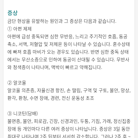
증상
금단 현상을 유발하는 원인과 그 증상은 다음과 같습니다.
① 아편 제제
아편에 급성 중독되면 심한 무반응, 느리고 주기적인 호흡, 동공
축소, 서맥, 저혈압 및 저체온 등이 나타날 수 있습니다. 혼수상태
에 빠져 호흡 마비가 오는 경우도 있습니다. 반면 심한 중독 상태
에서는 무산소증으로 인하여 동공이 산대될 수 있습니다. 무반사
와 청색증이 나타나며, 맥박이 빠르고 약해집니다.
② 알코올
알코올 의존증, 자율신경 항진, 손 떨림, 구역 및 구토, 불안, 망상,
환각, 환청, 수면 장애, 경련, 전신 운동성 초조
③ 니코틴(담배)
불면증, 불안, 피로감, 긴장, 신경과민, 두통, 기침, 가래, 정신집중
장애 등 개인마다 다른 여러 증상이 나타납니다. 증상은 3일 동안
최대로 나타나며 2주 뒤부터 서서히 감소합니다. 그러나 2주 후 ~