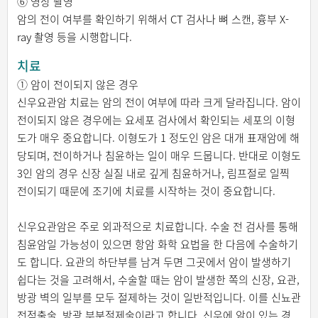
⑥ 영상 촬영
암의 전이 여부를 확인하기 위해서 CT 검사나 뼈 스캔, 흉부 X-
ray 촬영 등을 시행합니다.
치료
① 암이 전이되지 않은 경우
신우요관암 치료는 암의 전이 여부에 따라 크게 달라집니다. 암이
전이되지 않은 경우에는 요세포 검사에서 확인되는 세포의 이형
도가 매우 중요합니다. 이형도가 1 정도인 암은 대개 표재암에 해
당되며, 전이하거나 침윤하는 일이 매우 드뭅니다. 반대로 이형도
3인 암의 경우 신장 실질 내로 깊게 침윤하거나, 림프절로 일찍
전이되기 때문에 조기에 치료를 시작하는 것이 중요합니다.
신우요관암은 주로 외과적으로 치료합니다. 수술 전 검사를 통해
침윤암일 가능성이 있으면 항암 화학 요법을 한 다음에 수술하기
도 합니다. 요관의 하단부를 남겨 두면 그곳에서 암이 발생하기
쉽다는 것을 고려해서, 수술할 때는 암이 발생한 쪽의 신장, 요관,
방광 벽의 일부를 모두 절제하는 것이 일반적입니다. 이를 신뇨관
전적출술, 방광 부분절제술이라고 합니다. 신우에 암이 있는 경