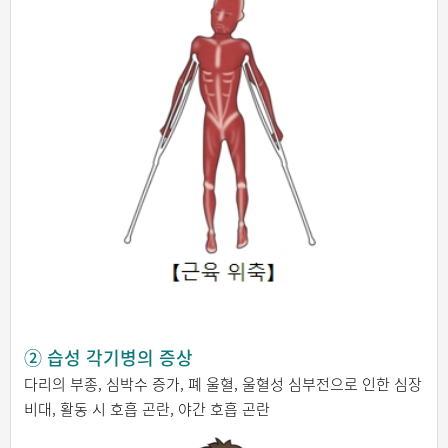
② 습성 각기병의 증상
다리의 부종, 심박수 증가, 폐 울혈, 울혈성 심부전으로 인한 심장
비대, 활동 시 호흡 곤란, 야간 호흡 곤란