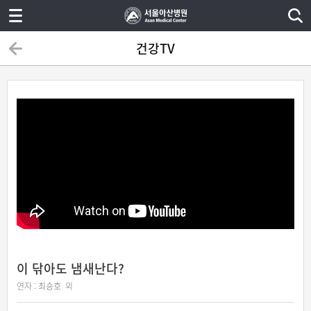
건강TV
이 닦아도 냄새난다?
연자 :
최승호
외