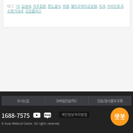
태그 :
이
,
입냄새
,
치주질환
,
편도결석
,
위염
,
헬리코박터균감염
,
치과
,
이비인후과
,
소화기내과
,
건강플러스
오시는길
모바일진료카드
진료/검사결과 조회
1688-7575
개인정보처리방침
© Asan Medical Center. All rights reserved.