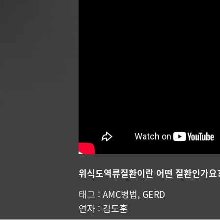
위식도역류질환이란 어떤 질환인가요
태그 :
AMC병법
,
GERD
연자 :
김도훈