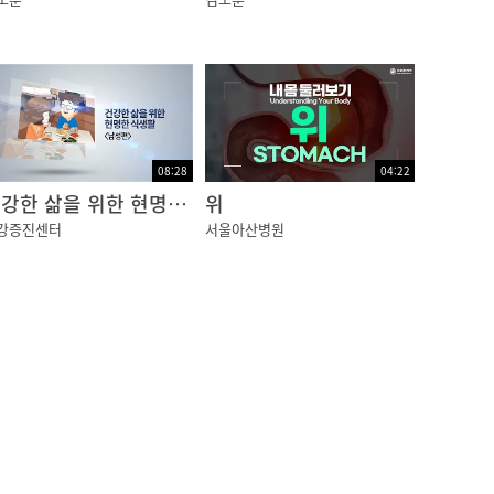
08:28
04:22
건강한 삶을 위한 현명한 식생활 남성편
위
강증진센터
서울아산병원