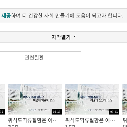
 제공
하여 더 건강한 사회 만들기에 도움이 되고자 합니다.
자막열기
관련질환
맨 아래쪽에는 괄약근이라는 조임근육이 있습니다.
들어갈 수 있도록 열리고, 위장이 음식을 소화할 때는 닫혀서
열리게 되면 위산을 포함한 위 내용물이 식도로 올라오게 되
 합니다.
:17
01:31
01:13
은?
위식도역류질환은 어떻게 치료하나요?
위식도역류질환은 어떻게 진단하나요?
김도훈
김도훈
김