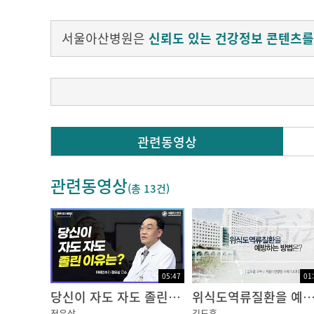
서울아산병원은
신뢰도 있는 건강정보 콘텐츠를
Q. 위식도역류질환이란 어떤 질환인가요?
관련동영상
위식도역류질환이란 위와 식도 사이, 식도의 
관련동영상
이 괄약근은 음식을 삼키면 음식물이 위장으로 
(총
13건
)
아 주는 조임쇠 역할을 합니다.
이러한 괄약근이 느슨해져서 비정상적으로 자주 
편한 증상이 생기는 것을 위식도역류질환이라고
05:47
01
[김도훈 교수 / 서울아산병원 소화기내과]
당신이 자도 자도 졸린 이유는?
위식도역류질환을 예방하는 방법
정유삼
김도훈