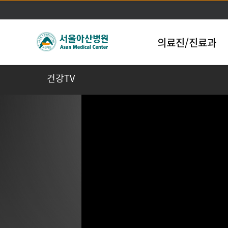
의료진/진료과
건강TV