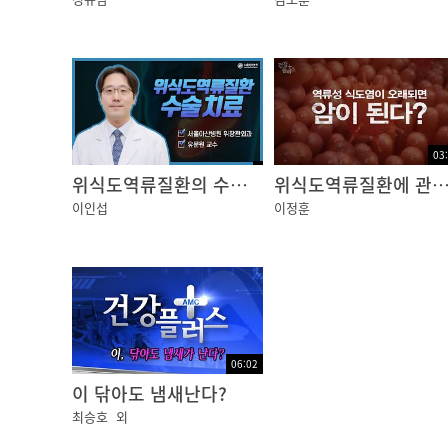
03
위식도역류질환의 수술치료
위식도역류질환에 관한 오해와 진실 [건강플
이인섭
이정훈
06:02
이 닦아도 냄새난다?
최승호
외