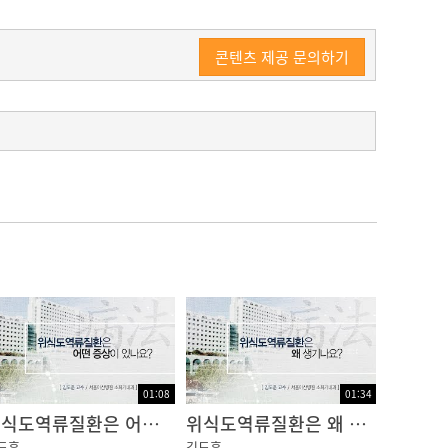
콘텐츠 제공 문의하기
 위장 속의 내용물이 식도로 올라오는 것을 막
는 역류가 생겨서 식도 부위, 즉 앞가슴이 불
01:08
01:34
위식도역류질환은 어떤 증상이 있나요?
위식도역류질환은 왜 생기나요?
도훈
김도훈