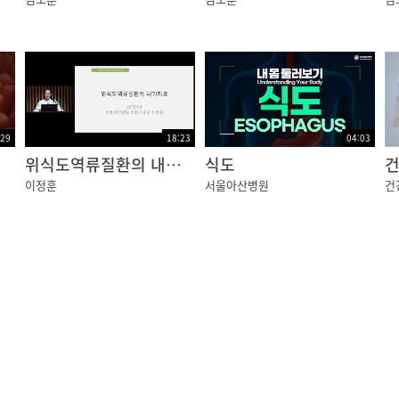
:29
18:23
04:03
러스]
위식도역류질환의 내과치료
식도
이정훈
서울아산병원
건