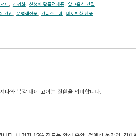
 전이
,
간경화
,
신생아 답즙정체증
,
알코올성 간질
성 간염
,
문맥색전증
,
간디스토마
,
미세변화 신증
빠져나와 복강 내에 고이는 질환을 의미합니다.
다. 나머지 15% 정도는 악성 종양, 결핵성 복막염, 간매독