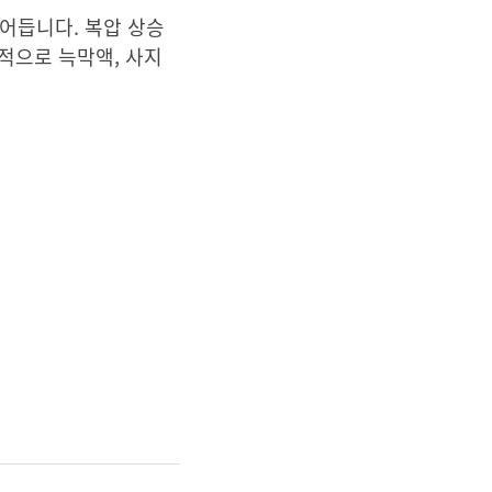
어듭니다. 복압 상승
적으로 늑막액, 사지