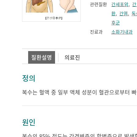
관련질환
간세포암
,
간
환
,
간염
,
독
후군
진료과
소화기내과
질환설명
의료진
정의
복수는 혈액 중 일부 액체 성분이 혈관으로부터 
원인
복수의 85% 정도는 간경변증의 합병증으로 발생합니