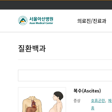
의료진/진료과
질환백과
복수(Ascites)
증상
호흡곤란
,
체
종