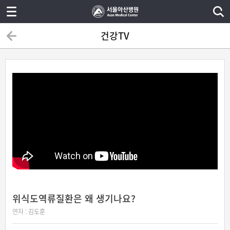
건강TV
위식도역류질환은 왜 생기나요?
연자 :
김도훈