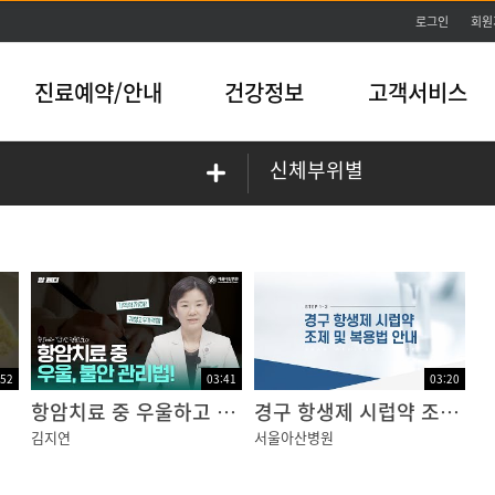
본문바로가기
로그인
회원
진료예약/안내
건강정보
고객서비스
신체부위별
:52
03:41
03:20
항암치료 중 우울하고 불안한 마음, 이렇게 관리해 보세요!｜기억력 저하｜불안
경구 항생제 시럽약 조제 및 복용법 안내
김지연
서울아산병원