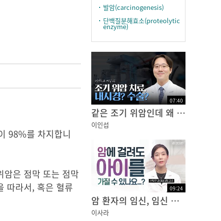
발암(carcinogenesis)
단백질분해효소(proteolytic
enzyme)
07
:
40
같은 조기 위암인데 왜 치료가 다를까? 내시경 vs 수술
이인섭
암이 98%를 차지합니
위암은 점막 또는 점막
 따라서, 혹은 혈류
09
:
24
암 환자의 임신, 임신 후에 재발된 암... 어떻게 해야할까요?
이사라