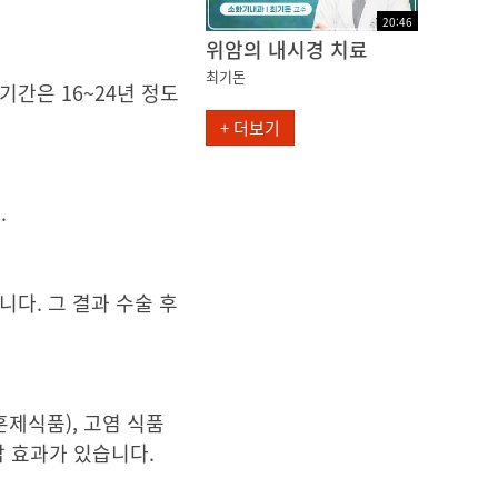
20
:
46
위암의 내시경 치료
최기돈
간은 16~24년 정도
+ 더보기
.
다. 그 결과 수술 후
훈제식품), 고염 식품
항암 효과가 있습니다.