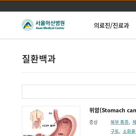
의료진/진료과
질환백과
위암(Stomach can
증상
복부 통증
,
구토
,
소화불