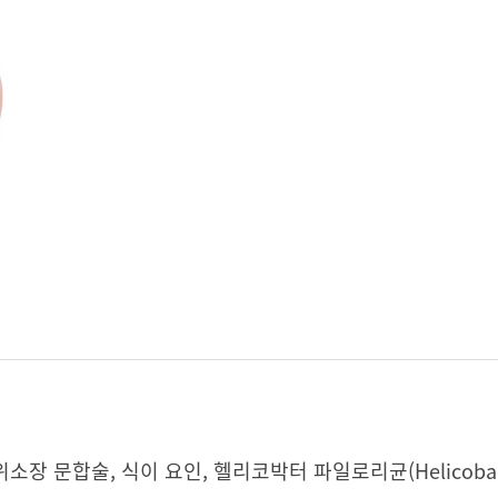
 문합술, 식이 요인, 헬리코박터 파일로리균(Helicobacter