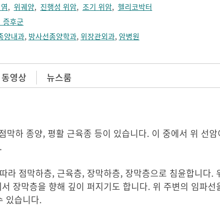
위염
,
위궤양
,
진행성 위암
,
조기 위암
,
헬리코박터
 증후군
종양내과
,
방사선종양학과
,
위장관외과
,
암병원
 동영상
뉴스룸
 점막하 종양, 평활 근육종 등이 있습니다. 이 중에서 위 선
.
따라 점막하층, 근육층, 장막하층, 장막층으로 침윤합니다. 
에서 장막층을 향해 깊이 퍼지기도 합니다. 위 주변의 임파선을
수 있습니다.