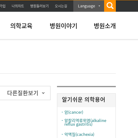
Language
가입
나의차트
병원둘러보기
오시는길
의학교육
병원이야기
병원소개
다른질환보기
알기쉬운 의학용어
암(cancer)
알칼리역류위염(alkaline
reflux gastritis)
악액질(cachexia)