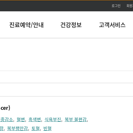
본문바로가기
로그인
회원
진료예약/안내
건강정보
고객서비스
cer)
체중감소
,
혈변
,
흑색변
,
식욕부진
,
복부 불편감
,
량
,
복부팽만감
,
토혈
,
빈혈