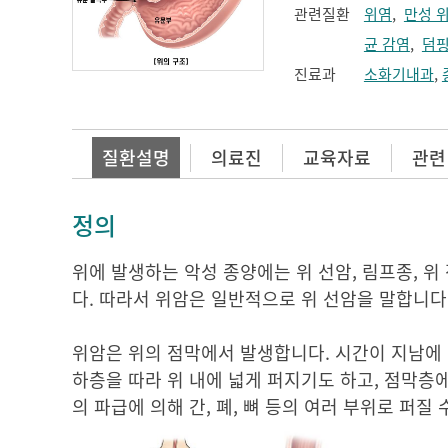
관련질환
위염
,
만성 
균 감염
,
덤핑
진료과
소화기내과
,
질환설명
의료진
교육자료
관련
정의
위에 발생하는 악성 종양에는 위 선암, 림프종, 위
다. 따라서 위암은 일반적으로 위 선암을 말합니다
위암은 위의 점막에서 발생합니다. 시간이 지남에 
하층을 따라 위 내에 넓게 퍼지기도 하고, 점막층
의 파급에 의해 간, 폐, 뼈 등의 여러 부위로 퍼질 