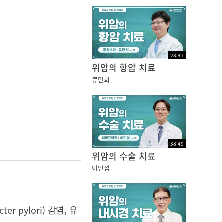
28
:
41
위암의 항암 치료
류민희
38
:
49
위암의 수술 치료
이인섭
 pylori) 감염, 유