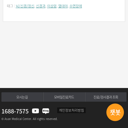
태그 :
뇌/신경/정신
,
신경과
,
이상암
,
열대야
,
수면장애
오시는길
모바일진료카드
진료/검사결과 조회
1688-7575
개인정보처리방침
© Asan Medical Center. All rights reserved.