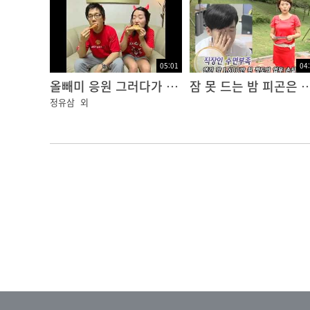
05:01
04
올빼미 응원 그러다가 큰일나요~
잠 못 드는 밤 피곤
정유삼
외