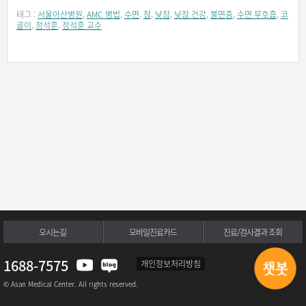
태그 :
서울아산병원
,
AMC 병법
,
수면
,
잠
,
낮잠
,
낮잠 건강
,
불면증
,
수면 무호흡
,
코
골이
,
정석훈
,
정석훈 교수
오시는길
모바일진료카드
진료/검사결과 조회
1688-7575
개인정보처리방침
© Asan Medical Center. All rights reserved.