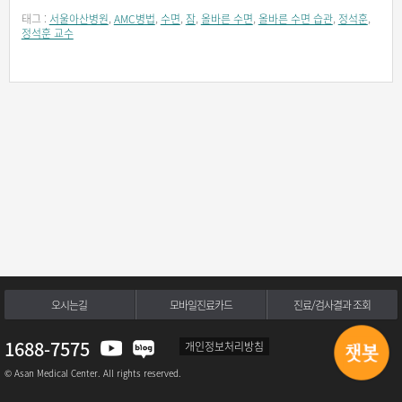
태그 :
서울아산병원
,
AMC병법
,
수면
,
잠
,
올바른 수면
,
올바른 수면 습관
,
정석훈
,
정석훈 교수
오시는길
모바일진료카드
진료/검사결과 조회
1688-7575
개인정보처리방침
© Asan Medical Center. All rights reserved.