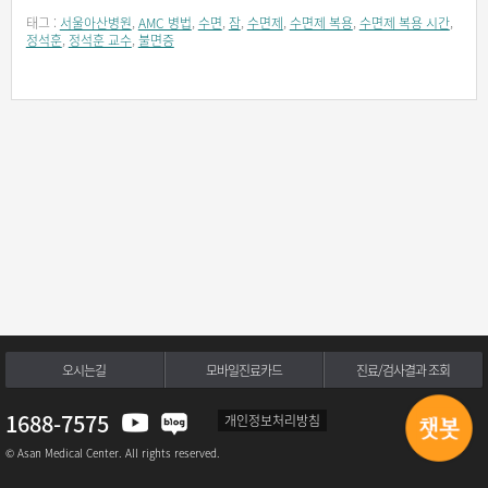
태그 :
서울아산병원
,
AMC 병법
,
수면
,
잠
,
수면제
,
수면제 복용
,
수면제 복용 시간
,
정석훈
,
정석훈 교수
,
불면증
오시는길
모바일진료카드
진료/검사결과 조회
1688-7575
개인정보처리방침
© Asan Medical Center. All rights reserved.