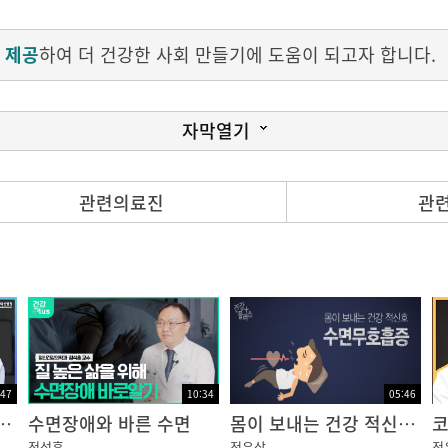
 제공
하여 더 건강한 사회 만들기에 도움이 되고자 합니다.
자막열기
관련의료진
관
것이 좋습니다 그런데 절대 시간이 중요한 것이 아닙니다
이들을 너무 일찍부터 방에 들어가서 잠을 재우려고 하다 보면
않은데 무조건 잠을 자려고 누워만 있게 되다 보니깐
 됩니다
의 수면 패턴에 맞게, 수면 습관에 맞게
 것이 좋겠습니다
:47
10:34
05:46
도 자도 졸린 이유는?
수면장애와 바른 수면
몸이 보내는 건강 적신호, 수면무호흡증 [건강플러스]
정석훈
정유삼
정