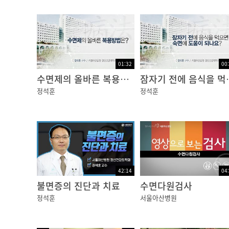
01:32
00
수면제의 올바른 복용방법은?
잠자기 전에 음식
정석훈
정석훈
42:14
04
불면증의 진단과 치료
수면다원검사
정석훈
서울아산병원