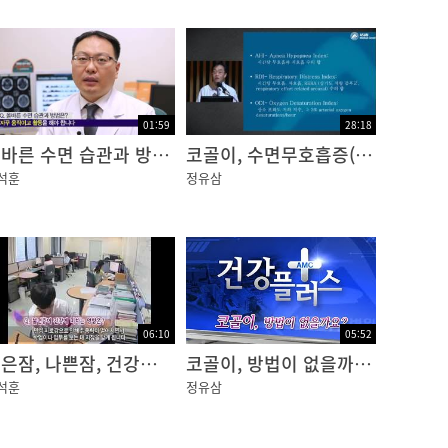
01:59
28:18
올바른 수면 습관과 방법은?
코골이, 수면무호흡증(밤의 불청객)
석훈
정유삼
06:10
05:52
좋은잠, 나쁜잠, 건강한 잠
코골이, 방법이 없을까요?
석훈
정유삼