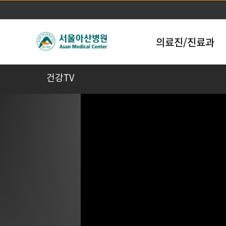
의료진/진료과
건강TV