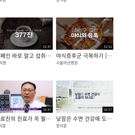
02:47
02:52
카페인 바로 알고 섭취하기 [건강플러스]
야식증후군 극복하기 [건강플러스]
미영
서울아산병원
00:47
00:57
의료진의 진료가 꼭 필요한 수면 장애는?
낮잠은 수면 건강에 도움이 되나요?
석훈
정석훈