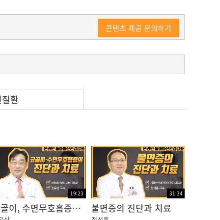
콘텐츠 제공 문의하기
련질환
19:23
31:34
코골이, 수면무호흡증의 진단과 치료
불면증의 진단과 치료
유삼
정석훈