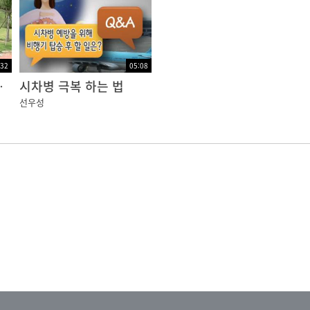
:32
05:08
은 내리고
시차병 극복 하는 법
선우성