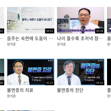
:52
00:52
00:36
을 먹으면 숙면에 도움이 되나요?
음주는 숙면에 도움이 되나요?
나이 들수록 초저녁 잠이 많아지나요?
정석훈
정석훈
정
:08
41:17
45:12
불면증의 치료
불면증의 진단
정석훈
정