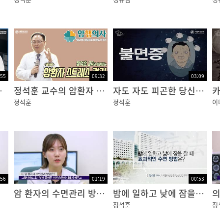
:55
09:32
03:09
나도 춘곤증?
정석훈 교수의 암환자 스트레스 관리_불면증
자도 자도 피곤한 당신을 위한 건강한 수면법 [건강플러스]
정석훈
정석훈
이
:56
01:19
00:53
암 환자의 수면관리 방법은?
밤에 일하고 낮에 잠을 잘 때 효과적인 수면 방법은?
정석훈
정