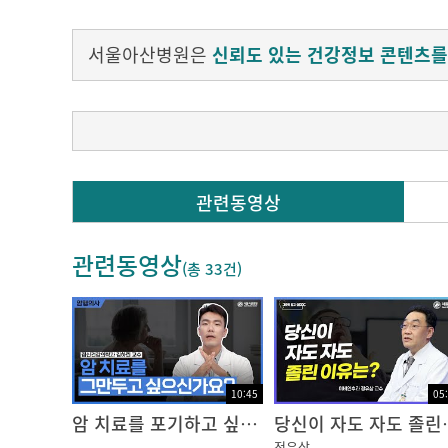
연자 :
정석훈
서울아산병원은
신뢰도 있는 건강정보 콘텐츠를
Q. 성장기 어린이들의 수면 습관, 시간은?
관련동영상
보통 성장기의 아동은 9~10시간 정도 자는 
관련동영상
그래서 반드시 9~10시간을 지키기 위해서 아
(총
33건
)
아동의 입장에서는 아직 잠을 잘 상황이 되지 
그것 자체가 수면의 효율을 오히려 떨어트리게
그래서 9~10시간을 무조건 지키는 것보다 아동
자는 시간과 일어나는 시간을 적절하게 정하는
10:45
05
암 치료를 포기하고 싶은 생각이 든다면?
당신이 자
정석훈 교수 / 서울아산병원 정신건강의학과
정유삼