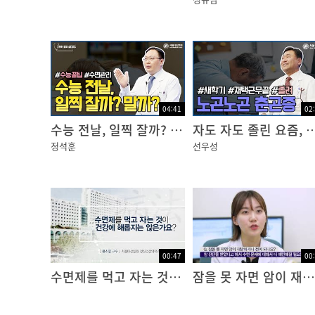
04:41
02
수능 전날, 일찍 잘까? 말까?
자도 자도 졸린 요즘, 혹시 
정석훈
선우성
00:47
00
수면제를 먹고 자는 것이 건강에 해롭지는 않은가요?
잠을 못 자면 암이 재발하거나 전이 되나요?