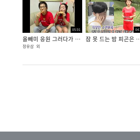
05:01
04
올빼미 응원 그러다가 큰일나요~
잠 못 드는 밤 피곤
정유삼
외