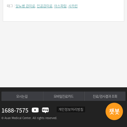
태그 :
당뇨병 감미료
,
인공감미료
,
아스파탐
,
사카린
오시는길
모바일진료카드
진료/검사결과 조회
1688-7575
개인정보처리방침
© Asan Medical Center. All rights reserved.