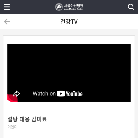
건강TV
설탕 대용 감미료
이연미