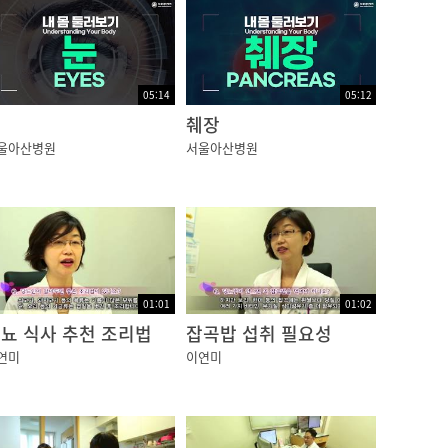
순환장애로 혈관이 막히고 망막 내에 출혈이 생
05:14
05:12
눈
췌장
되면 시력에 저하를 느끼게 됩니다. 한편 증식
울아산병원
서울아산병원
관은 안구내 유리체강에 출혈을 일으키고
 심해지거나 황반을 포함하여 망막이 박리되는
01:01
01:02
뇨 식사 추천 조리법
잡곡밥 섭취 필요성
부터 주기적으로 안저검사를 통해 당뇨병성 망막
연미
이연미
유무를 파악할 수 있는데요.