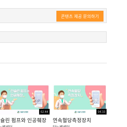
콘텐츠 제공 문의하기
니다. 여기 계신 대부분 당뇨를 진단 받고 어
겠지만 당뇨에 대하여 궁금했던 부분을 말씀을 드
02:44
04:33
슐린 펌프와 인공췌장
연속혈당측정장치
교육목적으로 만든 동영상 비디오들이 이미 홈페
뇨병센터
당뇨병센터