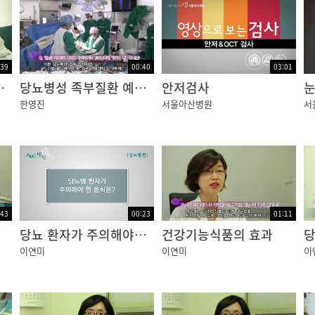
식 당뇨망막병증은 당뇨망막병증의 초기 단계로 말초 혈관의 
:39
00:40
03:01
정맥류 수술
당뇨병성 족부질환 예방법
안저검사
느끼지 못 하지만 황반부종이라고 하는 병적 상태에 이르게 
한영진
서울아산병원
서
관이 자라기 시작하는 단계로써 이러한 비정상적인 신생혈
막박리를 일으키기도 합니다. 유리체 출혈로 매체의 혼탁이
명에 이르게 됩니다.
:43
00:23
01:11
당뇨 환자가 주의해야할 음식
건강기능식품의 효과
당
그 빈도가 증가하기 때문에 처음에 당뇨병을 진단받았을 때
이연미
이연미
이
막을 육안으로 확인하는 안저검사를 통해서 당뇨망막병증의 