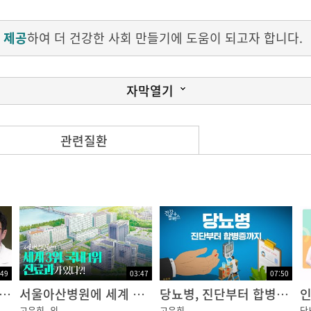
 제공
하여 더 건강한 사회 만들기에 도움이 되고자 합니다.
자막열기
관련질환
는 안과에서 망막치료를 주로 담당하고 있는 이주용이라고 합
리에 계실 것이라고 생각이 됩니다.
 번 들어주십시오. 다 받고 계십니다. 대부분 잘 알고 계시
은 제 강의가 끝나고 나서 질문시간을 가지겠습니다.
:49
03:47
07:50
의 살인자 당뇨병? 초기증상은 어떤 것들이 있을까?
서울아산병원에 세계 3위, 국내 1위 진료과가 있다?! ㅣ 뉴스위크 2024 임상분야별 세계 최고 병원
당뇨병, 진단부터 합병증까지
인
 많은 자료들을 수집하고 많은 데이터를 가지고 있습니다. 
고은희
외
고은희
당