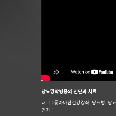
당뇨망막병증의 진단과 치료
태그 :
동아아산건강강좌
,
당뇨병
,
당
연자 :