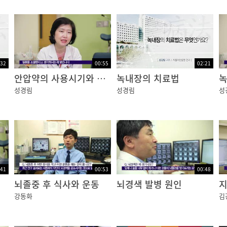
고 유병기간이 길어질수록 발병률이 증가합니다. 또한 당뇨
 동반될 경우 그 상태는 더욱 악화됩니다.
:32
00:55
02:21
안압약의 사용시기와 부작용
녹내장의 치료법
녹
성경림
성경림
성
뇨병을 앓게 되면 많은 환자가 망막병증을 보이는데 초기에는
 시력이 침침하게 안 보이다가 나중에 수술 받고 나서는 처음
잘 안 보이니까 물건을 짚기도 어렵고 같은 색깔의 물건이 겹
:41
00:53
00:48
뇌졸중 후 식사와 운동
뇌경색 발병 원인
지
강동화
김
의 여부에 따라 비증식 당뇨망막병증과 증식 당뇨망막병증으로