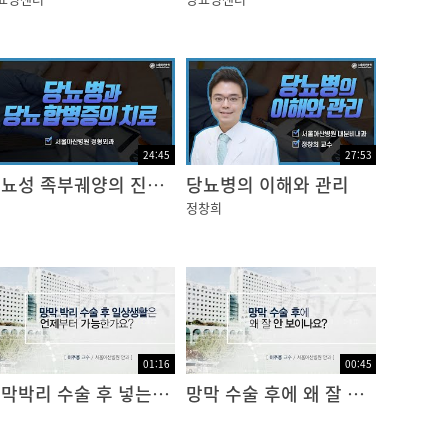
대하여 다시 한 번 설명을 하는 것으로 진행을
등 신체의 다른 기능을 저하시켜 여러 가지 합병
24:45
27:53
당뇨성 족부궤양의 진단과 치료
당뇨병의 이해와 관리
정창희
히 치료하고자 합니다. 당뇨망막병증은 전신질
눈의 합병증을 말합니다.
01:16
00:45
 일으키면 망막 신경 세포가 죽게 됩니다. 그
망막박리 수술 후 넣는 공기, 가스, 기름의 차이점
망막 수술 후에 왜 잘 안보이나요?
 퍼져 보이는 이상이 생기게 되고 심한 경우에 실