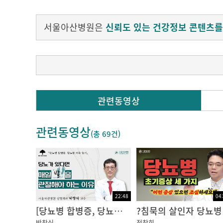
서울아산병원은
신뢰도 있는 건강정보 콘텐츠를
00:00
관련동영상
안녕하십니까? 운동은 수월하게 하셨습니까? 저
떻게 치료하고 관리를 하는지 궁금하셔서 이 자
관련동영상
(총
69건
)
00:21
안과 진료를 한 번이라도 받아 보신 분은 손 한
리고자 합니다. 혹시나 궁금한 것이 있으신 분
22:48
04
00:46
[당뇨병 합병증, 당뇨발] 당뇨가 있다면 매일 발을 관찰해야 하는 이유: 성형외과 박창식 교수ㅣ동아아산건강강좌
?침묵
저희가 당뇨병 센터를 운영하면서 각 분과 별로
박창식
정창희