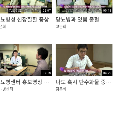
01:07
00:48
막 박리로 인하여 망막의 박리가 오랫동안 유지된
뇨병성 신장질환 증상
당뇨병과 잇몸 출혈
은희
고은희
리가 가장 중요하고 그에 동반되는 고혈압, 고
합니다.
02:18
04:29
 발견하는 것입니다. 당뇨망막병증이 있는 것
당뇨병센터 홍보영상 영문
나도 혹시 탄수화물 중독?
뇨병센터
김은희
-3개월에 1번씩 정기 검사를 받는 것이 필요하며