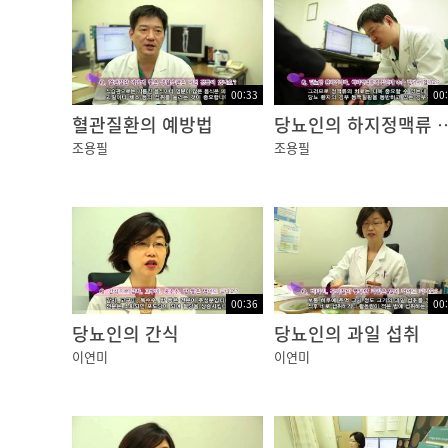
별도로 황반 부종이 동반될 수 있습니다. 비증
기는 단계를 말합니다.
04:40
00:33
00
혈관질환의 예방법
당뇨인의 하지
가벼운 당뇨망막병증에서는 대개 시력의 이상을 
조용필
조용필
당뇨망막병증은 망막이나 시신경 표면에 신생혈
05:08
망막을 안구 내측으로 망막이 떨어지는 견인망
경우에는 심각한 시력장애가 나타나고 결국 실
00:36
00
05:34
당뇨인의 간식
당뇨인의 과일 섭취
당뇨망막병증은 당뇨병을 앓은 기간이 길수록 
이연미
이연미
변화를 관찰하는 것이 중요합니다. 안구 내 망
06:01