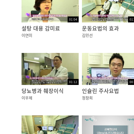
필요에 따라 형광물질을 정맥주사하고 안저 혈
영을 시행하기도 합니다. 당뇨망막병증의 치료법
01:04
01
설탕 대용 감미료
운동요법의 효과
06:30
이연미
김민선
최근에는 눈 안으로 주사를 놓기도 합니다. 레
저 치료와 범망막 광응고치료로 나뉠 수 있습니
06:48
국소 레이저 치료는 황반부종이 확인되는 경우에
를 제외한 나머지 병변부위에 범안저 레이저과
01:12
00
당뇨병과 췌장이식
인슐린 주사요법
07:16
이우제
정창희
최근에는 황반부종을 완화시키기 위한 방법으로 
술해야 하는 단점이 있습니다. 한편 오랫동안 
하는데