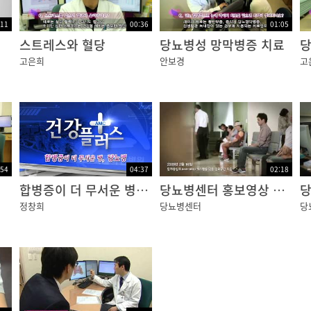
:11
00:36
01:05
고 안구 내에는 투명한 액체로 치환이 되게 됩니다. 견인 망
스트레스와 혈당
당뇨병성 망막병증 치료
당
가능한 빨리 수술을 결정해야 합니다.
고은희
안보경
고
환인 당뇨병의 관리가 필수적입니다. 따라서 철저한 혈당관
로 관리하는 것이 당뇨망막병증의 악화를 막는데 매우 중요
:54
04:37
02:18
인 안저검사를 실시하여 당뇨망막병증의 발생과 진행을 조기에
합병증이 더 무서운 병, 당뇨병
당뇨병센터 홍보영상 국문
격으로 망막 검사가 필요합니다.
정창희
당뇨병센터
당
번 정도, 심한 비증식 망막병증 혹은 증식 당뇨망막병증은 1
으므로 3개월에 1번 정도 안저검사를 시행합니다.