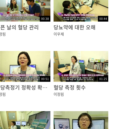
을 정밀하게 진단하기 위하여 광 간섭 단층촬
00:38
00:44
픈 날의 혈당 관리
당뇨약에 대한 오해
정림
이우제
이 있는 경우에 사용되는 치료법으로 국소 레이
방법입니다. 또 증식 당뇨망막병증에서는 황반부
가능성을 줄이기도 합니다.
00:51
01:25
혈당측정기 정확성 확인법
혈당 측정 횟수
정림
이정림
를 시행하기도 합니다. 1-2개월 간격으로 시
된 경우에는 미세 수술인 유리체 절제술을 시행