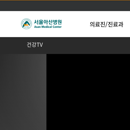
의료진/진료과
건강TV