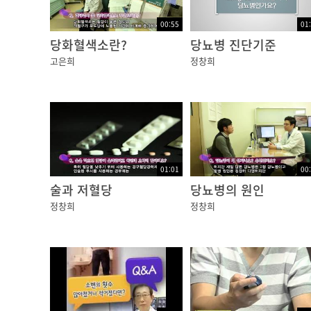
07:45
00:55
01
이 과정을 통해 출혈이 있는 유리체는 제거 되
당화혈색소란?
당뇨병 진단기준
경우에는 시력회복이 어려운 경우가 많으므로 
고은희
정창희
08:06
당뇨망막병증이 당뇨병의 합병증인 만큼 원인 질
지혈증, 신장기능 이상 등에 대하여도 정기적으
08:36
01:01
00
또한 치료에 있어서 가장 중요한 점은 정기적
술과 저혈당
당뇨병의 원인
으로 진단이 되면 단계에 따라서 3-12개월 간
정창희
정창희
08:59
가벼운 비증식 망막병증의 경우 6-12개월에 1
또한 임신 중에는 당뇨망막병증이 심해질 수 있