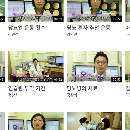
관의 영상을 보는 형광 안저검사를 시행하거나 당뇨 황반부종
은 크게 레이저 치료와 수술적 치료로 나뉠 수 있으며
:27
00:50
02:22
당뇨인 운동 횟수
당뇨 환자 추천 운동
아
김민선
김민선
이
이저 치료는 황반부종, 증식 당뇨망막병증, 신생혈관 녹내장
다.
 망막의 혈관 누출 부위를 직접 레이저를 이용해 없애는 
응고술을 광범위하게 시행하여 향후 신생혈관으로부터 출혈 
:43
00:52
00:53
인슐린 투약 기간
당뇨병의 치료
정창희
정창희
이
유리체 내에 스테로이드나 혈관 내피 성장인자 억제 항체주사
지속되는 유리체 출혈이나 견인 망막박리로 인해 시력이 저하