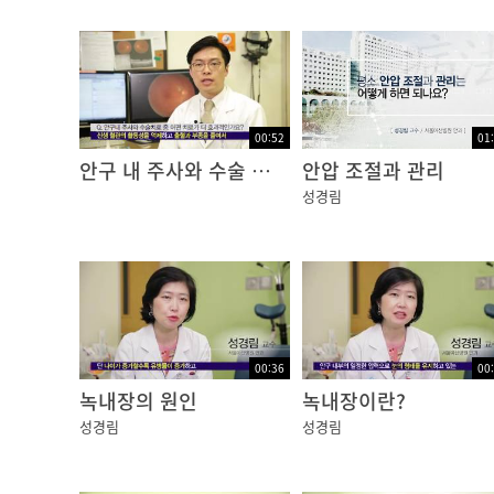
02:48
당뇨망막병증은 모든 당뇨 환자에서 생길 수 있
료가 잘 안되었을 때 또는 임신이나 신장질환이
00:52
01
안구 내 주사와 수술 치료 중 어떤 치료가 더 효과적 인가요?
안압 조절과 관리
03:11
성경림
당뇨조절이 잘 되었다 하더라도 10년 이상 당
적으로 안저검사를 받는 것이 매우 중요합니다.
03:29
“당뇨를 한 20년 정도 앓았는데요. 처음에는
지금은 정상생활을 할 수 있게 되었어요. 눈이 
00:36
00
지금은 약간씩 보여요.”
녹내장의 원인
녹내장이란?
성경림
성경림
04:04
당뇨망막병증은 신생 혈관이 망막에 나타나는가