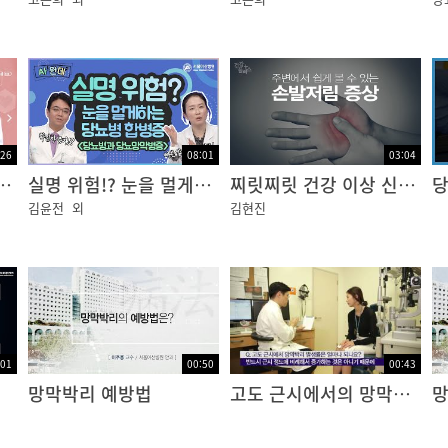
 나와있는 내용들을 먼저 간단히 소개를 시켜드리고 내용에 
어나고 있는 당뇨 환자. 당뇨병은 신장과 신경, 눈의 망막 
:26
08:01
03:04
증으로 당뇨 망막 병증을 들 수 있습니다.
성 합병증 [건강플러스]
실명 위험!? 눈을 멀게하는 당뇨병 합병증, 당뇨망막병증
찌릿찌릿 건강 이상 신호, 손발 저림 [건강플러스]
김윤전
외
김현진
망막병증, 본 영상물에서는 그 치료법과 예방에 대하여 자세
여 안구 내 신경 막인 망막에 허혈성 시력 장애를 가져오는 
:01
00:50
00:43
손상을 야기하는데 혈관이 많이 분포한 망막의 허혈성 손상을
망막박리 예방법
고도 근시에서의 망막박리 발생률
 시 기능이 떨어져서 환자가 물체를 볼 때 상이 왜곡되거나