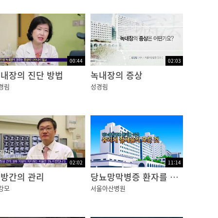
병 초기부터 혈당조절이 잘 안되거나 고혈압 치
00:44
02:03
내장의 진단 방법
녹내장의 증상
경림
성경림
 주관적 증상을 동반하지 않을 수 있으므로 정기
에 안보였지만 차츰차츰 보이더라구요. 시력이.
쳐 있으면 똑같이 보이고 전혀 안 보였습니다.
02:02
11:14
방간의 관리
당뇨망막병증 환자를 위한 유리체 절제술의 모든 것
강모
서울아산병원
 크게 나뉠 수 있습니다. 그리고 이 단계와