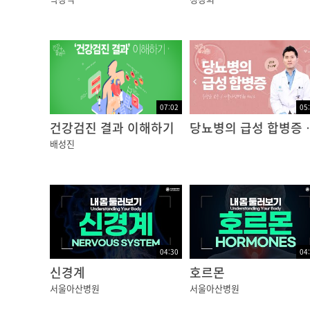
이지에 많이 올라와 있습니다. 오늘 홈페이지에
하고자 합니다.
01:16
<동영상>
평균 수명의 연장과 고령 인구의 증가로 점점 늘
07:02
05
증을 불러오게 됩니다. 그 중에서 대표적인 합병
건강검진 결과 이해하기
당뇨병의 급
배성진
01:39
심하면 영구적인 실명을 초래하기도 하는 당뇨
환인 당뇨병에 의하여 말초 순환 장애가 발생하
02:18
04:30
04
당뇨병이 있게 되면 고농도 혈당이 전신혈관의 
신경계
호르몬
렇게 되면 카메라 필름 같은 역할을 하는 망막의
서울아산병원
서울아산병원
명에 이르기까지 합니다.