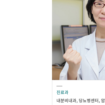
진료과
내분비내과
,
당뇨병센터
,
암