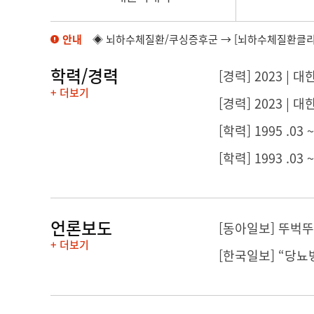
안내
◈ 뇌하수체질환/쿠싱증후군 → [뇌하수체질환클리
학력/경력
[경력] 2023 
+ 더보기
[경력] 2023 |
[학력] 1995 .03
[학력] 1993 .03
언론보도
[동아일보] 뚜벅
+ 더보기
[한국일보] “당뇨