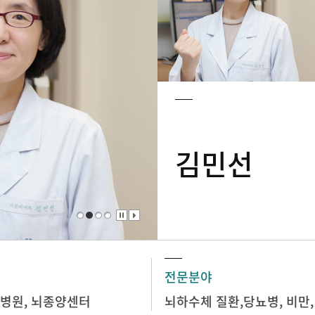
김민선
전문분야
병원
,
뇌종양센터
뇌하수체 질환,당뇨병, 비만