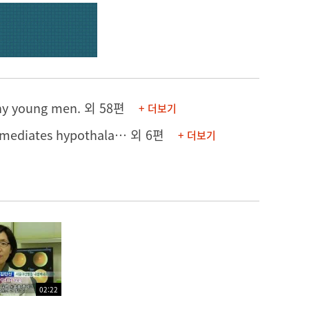
thy young men.
외 58편
+ 더보기
[의학포스터] Perivascular macrophage inducible nitric oxide synthase mediates hypothalamic inflammation and altered glucose metabolism in obesity
외 6편
+ 더보기
02:22