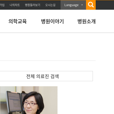
Language
가입
나의차트
병원둘러보기
오시는길
의학교육
병원이야기
병원소개
전체 의료진 검색