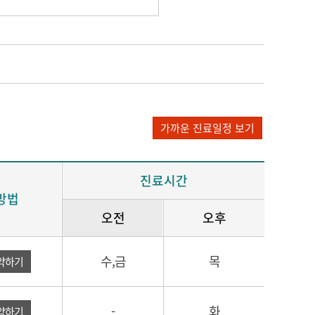
가까운 진료일정 보기
진료시간
방법
오전
오후
수,금
목
약하기
-
화
약하기