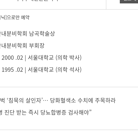
닉]으로만 예약
| 대한내분비학회 남곡학술상
 대한내분비학회 부회장
 ~ 2000 .02 | 서울대학교 (의학 박사)
 ~ 1995 .02 | 서울대학교 (의학 석사)
뚜벅 ‘침묵의 살인자’… 당화혈색소 수치에 주목하라
병 진단 받는 즉시 당뇨합병증 검사해야”