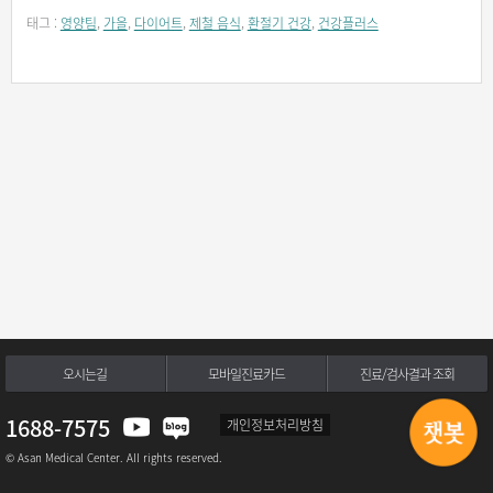
태그 :
영양팀
,
가을
,
다이어트
,
제철 음식
,
환절기 건강
,
건강플러스
오시는길
모바일진료카드
진료/검사결과 조회
1688-7575
개인정보처리방침
© Asan Medical Center. All rights reserved.