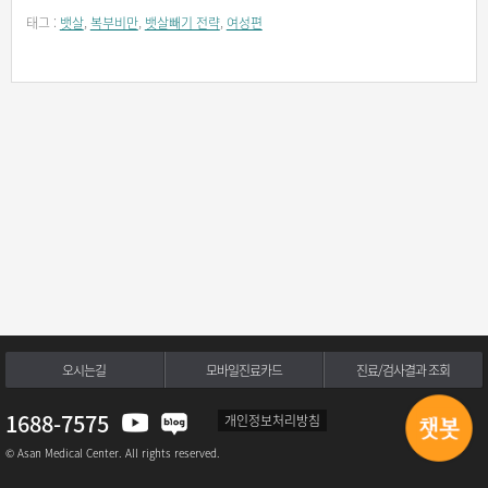
태그 :
뱃살
,
복부비만
,
뱃살빼기 전략
,
여성편
오시는길
모바일진료카드
진료/검사결과 조회
1688-7575
개인정보처리방침
© Asan Medical Center. All rights reserved.