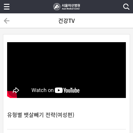
건강TV
유형별 뱃살빼기 전략(여성편)