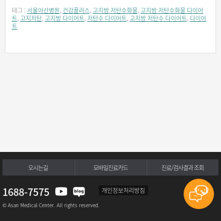
태그 :
서울아산병원
,
건강플러스
,
고지방 저탄수화물
,
고지방 저탄수화물 다이어
트
,
고지저탄
,
고지방 다이어트
,
저탄수 다이어트
,
고지방 저탄수 다이어트
,
다이어
트
오시는길
모바일진료카드
진료/검사결과 조회
1688-7575
개인정보처리방침
© Asan Medical Center. All rights reserved.