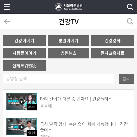
건강TV
건강이야기
병원이야기
건강강좌
사람들이야기
병원뉴스
환자교육자료
신체부위별
검색
다리 길이가 다른 것 같아요 | 건강플러스
곽윤해
06:00
급성 발목 염좌, 수술 없이 회복 가능합니다 | 건강
플러스
06:08
최영락