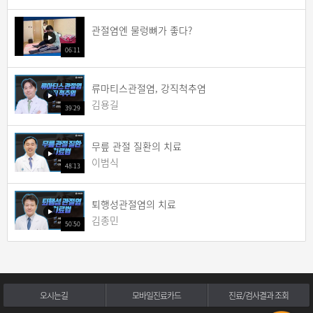
관절염엔 물렁뼈가 좋다?
06:11
류마티스관절염, 강직척추염
김용길
39:29
무릎 관절 질환의 치료
이범식
48:13
퇴행성관절염의 치료
김종민
50:50
오시는길
모바일진료카드
진료/검사결과 조회