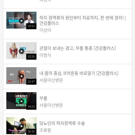
하지 정맥류의 원인부터 치료까지, 한 번에 정리! |
건강플러스
05:51
이상아
관절이 보내는 경고, 무릎 통증 [건강플러스]
이범식
03:20
내 몸의 중심 코어운동 바로알기 [건강플러스]
서울아산병원
02:47
무릎
서울아산병원
04:23
당뇨인의 하지정맥류 수술
조용필
00:39