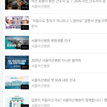
작은 등불이 밝힌 간호의 길 ㅣ 2026 아산 간호사의 날
서울아산병원
04:56
"처음으로 혼자가 아니라고 느꼈어요" 암환자 운동크루 3
환자
06:11
서울아산병원 병원생활 안내
서울아산병원
14:21
2025년 서울아산병원 지나온 발자취
서울아산병원
08:51
서울아산병원 첫 외래 내원 안내
서울아산병원
03:16
입원이 처음이신가요? 서울아산병원이 함께합니다｜
서울아산병원
04:19