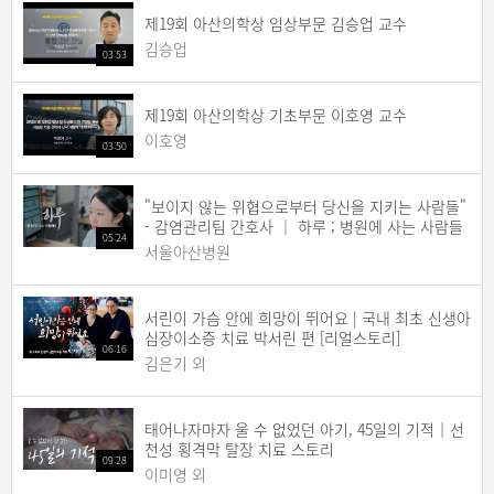
제19회 아산의학상 임상부문 김승업 교수
김승업
03:53
제19회 아산의학상 기초부문 이호영 교수
이호영
03:50
"보이지 않는 위협으로부터 당신을 지키는 사람들"
- 감염관리팀 간호사 ｜ 하루 ; 병원에 사는 사람들
05:24
서울아산병원
서린이 가슴 안에 희망이 뛰어요 | 국내 최초 신생아
심장이소증 치료 박서린 편 [리얼스토리]
06:16
김은기 외
태어나자마자 울 수 없었던 아기, 45일의 기적｜선
천성 횡격막 탈장 치료 스토리
09:28
이미영 외