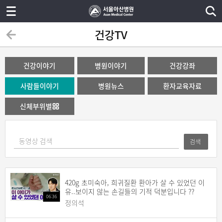
건강TV
건강이야기
병원이야기
건강강좌
사람들이야기
병원뉴스
환자교육자료
신체부위별
검색
420g 초미숙아, 희귀질환 환아가 살 수 있었던 이
유..보이지 않는 손길들의 기적 덕분입니다 ??
06:36
정의석