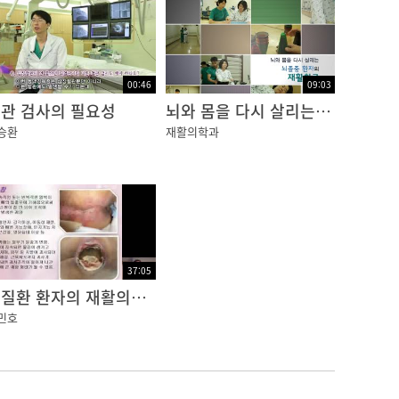
00:46
09:03
관 검사의 필요성
뇌와 몸을 다시 살리는 뇌졸중환자의 재활치료
승환
재활의학과
37:05
뇌질환 환자의 재활의학적 합병증 관리
민호