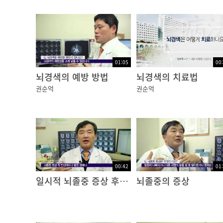
01:05
00
뇌경색의 예방 방법
뇌경색의 치료법
권순억
권순억
00:42
01
일시적 뇌졸중 증상 후 대응
뇌졸중의 증상