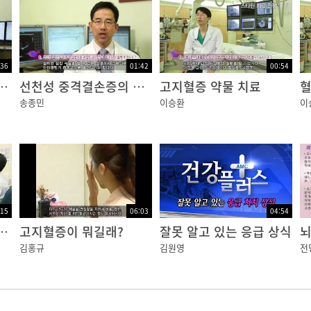
:36
01:42
00:54
과 조직 판막의 차이
선천성 중격결손증의 치료
고지혈증 약물 치료
혈
송종민
이승환
이
:15
06:03
04:54
심혈관 환자가 급증하는 이유?
고지혈증이 뭐길래?
잘못 알고 있는 응급 상식
김홍규
김원영
전