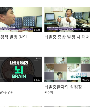
00:48
00:51
경색 발병 원인
뇌졸중 증상 발생 시 대처
04:21
06:06
뇌
뇌졸중환자의 삼킴장애, 이렇게 운동하세요!
울아산병원
권순억