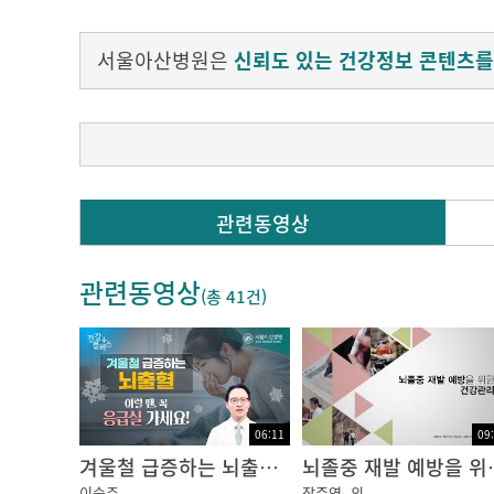
서울아산병원은
신뢰도 있는 건강정보 콘텐츠를
Q. 뇌혈관 중재 시술은 무엇인가요?
관련동영상
뇌혈관 중재 시술이란 긴 관을 통해서 좁아진 
관련동영상
트'라는 그물망을 이용해서 넓혀주는 방법이 있
(총
41건
)
급성기 뇌경색 환자에서 뇌혈관 중재 시술을 시
들이 많이 남아 있다고 판단될 때 여러 가지 여
증상 발생 후 시간이 많이 지나면 지날수록 혈
이러한 일률적인 시간제한만 두고 결정한다기보
06:11
09
겨울철 급증하는 뇌출혈, 이럴 땐 꼭 응급실 가세요! | 건강플러스
뇌졸중 재발
이덕희 교수 / 서울아산병원 영상의학과
이승주
장준영
외