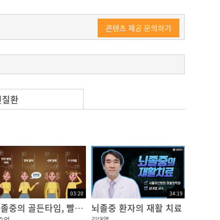
콘텐츠 제공 문의하기
련질환
을 직접 끄집어내거나 좁아진 뇌혈관에 '스텐
지 않아서 시술을 통해서 살릴 수 있는 뇌세포
 가능하면 빨리 시술을 해야 합니다만
.
03:20
34:19
뇌졸중의 골든타임, 빨리 병원에 방문하세요! [건강플러스]
뇌졸중 환자의 재활 치료
순억
김대열