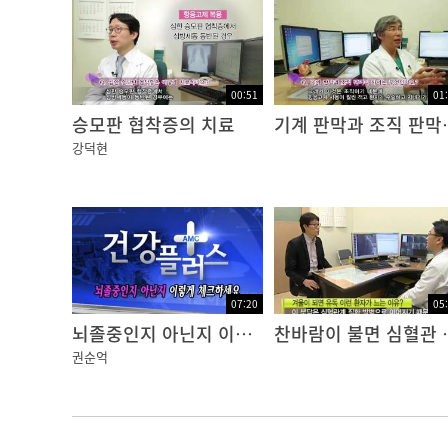
00:51
01
승모판 협착증의 치료
기계 판막
강덕현
07:20
05
뇌졸중인지 아닌지 이렇게 체크하세요
찬바람이 불면 
권순억