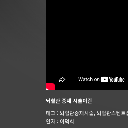
뇌혈관 중재 시술이란
태그 :
뇌혈관중재시술
,
뇌혈관스텐트
연자 :
이덕희