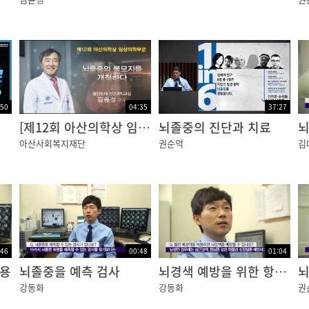
:50
04:35
37:27
[제12회 아산의학상 임상의학부문] 뇌졸중의 불모지를 개척하다_아산사회복지재단
뇌졸중의 진단과 치료
뇌
아산사회복지재단
권순억
김
:46
00:48
01:04
복용
뇌졸중을 예측 검사
뇌경색 예방을 위한 항혈전제 복용
뇌
강동화
강동화
권