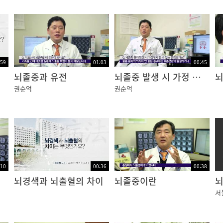
:59
01:03
00:45
뇌졸중과 유전
뇌졸중 발생 시 가정 내 응급조치
뇌
권순억
권순억
:10
00:36
00:38
뇌경색과 뇌출혈의 차이
뇌졸중이란
서