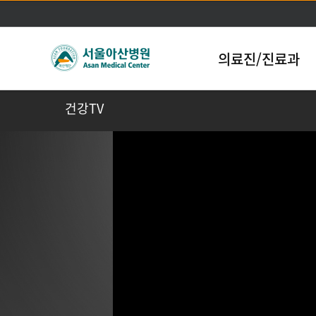
의료진/진료과
건강TV