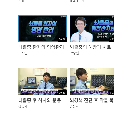
20:58
43
뇌졸중 환자의 영양관리
뇌졸중의 예방과 치료
민지연
박중철
00:53
00
뇌졸중 후 식사와 운동
뇌경색 진단 후 약물 
강동화
강동화