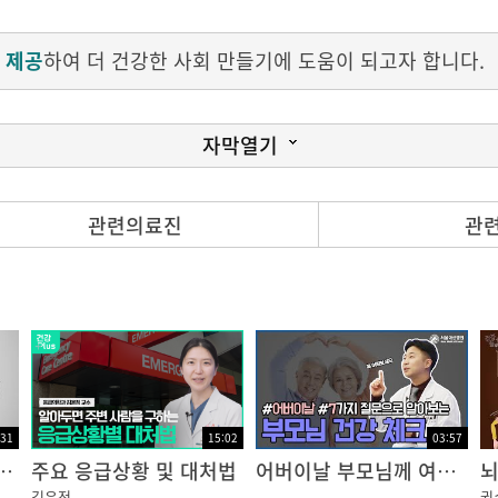
 제공
하여 더 건강한 사회 만들기에 도움이 되고자 합니다.
자막열기
관련의료진
관
혈관에 접근하여 치료하는 것을 말하는데 뇌혈관을 막은 혈전
습니다.
행할 수 있는데 큰 뇌혈관이 막혀 있는데도 아직 뇌경색이 크
건을 판단해서 적극적으로 실시해 볼 수 있습니다.
관을 뚫을 수 있는 확률은 줄어들고 합병증은 증가하게 되어
다는 여러 가지 상황을 고려해서 시술을 결정하고 있습니다
:31
15:02
03:57
 예방을 위한 건강관리
주요 응급상황 및 대처법
어버이날 부모님께 여쭤봐야 할 7가지!
김윤정
권