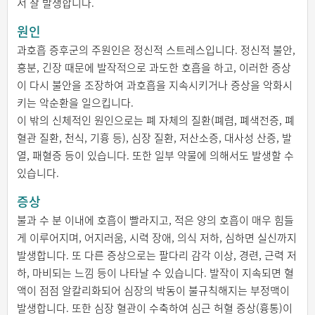
서 잘 발생합니다.
원인
과호흡 증후군의 주원인은 정신적 스트레스입니다. 정신적 불안,
흥분, 긴장 때문에 발작적으로 과도한 호흡을 하고, 이러한 증상
이 다시 불안을 조장하여 과호흡을 지속시키거나 증상을 악화시
키는 악순환을 일으킵니다.
이 밖의 신체적인 원인으로는 폐 자체의 질환(폐렴, 폐색전증, 폐
혈관 질환, 천식, 기흉 등), 심장 질환, 저산소증, 대사성 산증, 발
열, 패혈증 등이 있습니다. 또한 일부 약물에 의해서도 발생할 수
있습니다.
증상
불과 수 분 이내에 호흡이 빨라지고, 적은 양의 호흡이 매우 힘들
게 이루어지며, 어지러움, 시력 장애, 의식 저하, 심하면 실신까지
발생합니다. 또 다른 증상으로는 팔다리 감각 이상, 경련, 근력 저
하, 마비되는 느낌 등이 나타날 수 있습니다. 발작이 지속되면 혈
액이 점점 알칼리화되어 심장의 박동이 불규칙해지는 부정맥이
발생합니다. 또한 심장 혈관이 수축하여 심근 허혈 증상(흉통)이