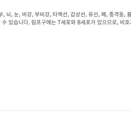
 눈, 비강, 부비강, 타액선, 갑상선, 유선, 폐, 종격동, 흉막
생할 수 있습니다. 림프구에는 T세포와 B세포가 있으므로, 비