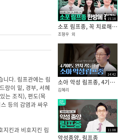
15
:
18
소포 림프종, 꼭 치료해야 할까? 한방에 정리해 드립니다! | 건강플러스
조형우
외
14
:
42
습니다. 림프관에는 림
소아 악성 림프종, 4기여도 완치할 수 있습니다!
랑이 밑, 경부, 서혜
김혜리
있는 조직), 편도(목
러스 등의 감염과 싸우
 호지킨과 비호지킨 림
11
:
08
악성종양, 림프종