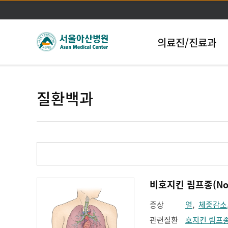
의료진/진료과
질환백과
비호지킨 림프종(Non
증상
열
,
체중감소
관련질환
호지킨 림프