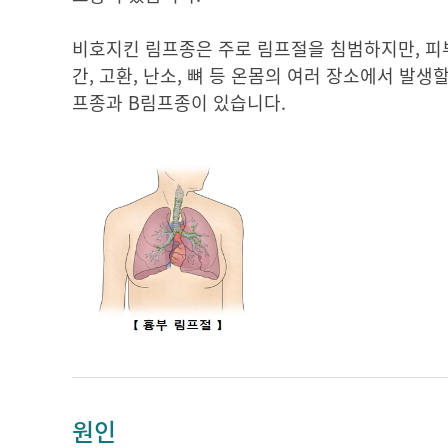
비호지킨 림프종은 주로 림프절을 침범하지만, 피부, 뇌,
간, 고환, 난소, 뼈 등 온몸의 여러 장소에서 발
프종과 B림프종이 있습니다.
원인