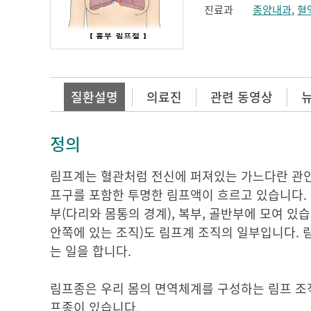
진료과
종양내과
,
혈
질환설명
의료진
관련 동영상
정의
림프계는 혈관처럼 전신에 퍼져있는 가느다란 관인
프구를 포함한 투명한 림프액이 흐르고 있습니다. 
부(다리와 몸통의 경계), 복부, 골반부에 모여 있습
안쪽에 있는 조직)도 림프계 조직의 일부입니다. 림
는 일을 합니다.
림프종은 우리 몸의 면역체계를 구성하는 림프 조
프종이 있습니다.