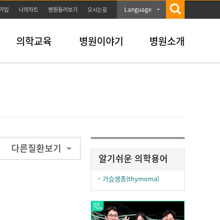
Language
가입
나의차트
병원둘러보기
오시는길
의학교육
병원이야기
병원소개
다른질환보기
알기쉬운 의학용어
가슴샘종(thymoma)