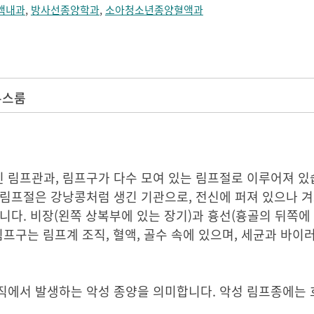
액내과
,
방사선종양학과
,
소아청소년종양혈액과
뉴스룸
 림프관과, 림프구가 다수 모여 있는 림프절로 이루어져 있
림프절은 강낭콩처럼 생긴 기관으로, 전신에 퍼져 있으나 겨드
니다. 비장(왼쪽 상복부에 있는 장기)과 흉선(흉골의 뒤쪽에 
프구는 림프계 조직, 혈액, 골수 속에 있으며, 세균과 바이
직에서 발생하는 악성 종양을 의미합니다. 악성 림프종에는