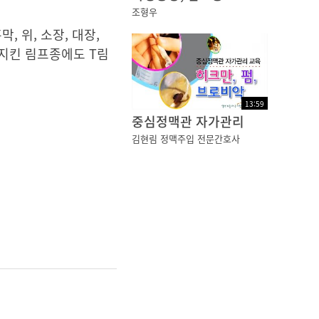
조형우
, 위, 소장, 대장,
호지킨 림프종에도 T림
13
:
59
중심정맥관 자가관리
김현림 정맥주입 전문간호사