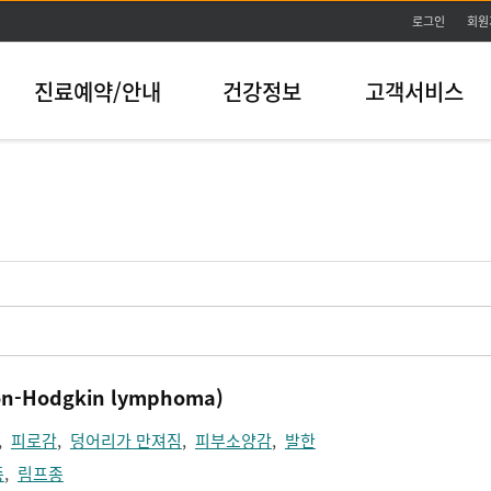
본문바로가기
로그인
회원
진료예약/안내
건강정보
고객서비스
-Hodgkin lymphoma)
,
피로감
,
덩어리가 만져짐
,
피부소양감
,
발한
종
,
림프종