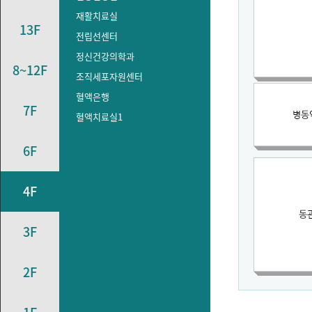
재활치료실
13F
전립선센터
정신건강의학과
8~12F
조직세포자원센터
혈액은행
7F
혈액치료실1
6F
4F
3F
2F