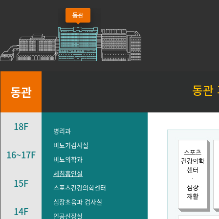
동관
동관
18F
병리과
비뇨기검사실
16~17F
비뇨의학과
세침흡인실
15F
스포츠건강의학센터
심장초음파 검사실
14F
인공신장실