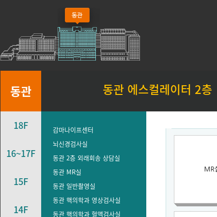
동관 에스컬레이터 2층
동관
18F
감마나이프센터
뇌신경검사실
16~17F
동관 2층 외래회송 상담실
동관 MR실
15F
동관 일반촬영실
동관 핵의학과 영상검사실
14F
동관 핵의학과 혈액검사실