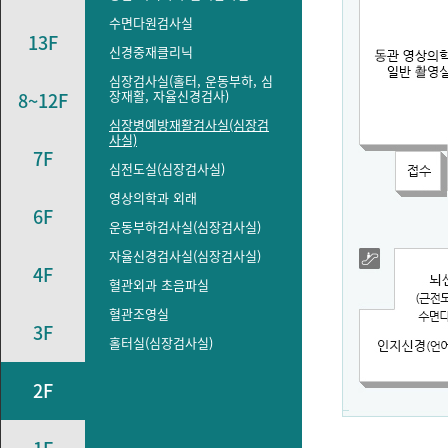
수면다원검사실
13F
신경중재클리닉
심장검사실(홀터, 운동부하, 심
장재활, 자율신경검사)
8~12F
심장병예방재활검사실(심장검
사실)
7F
심전도실(심장검사실)
영상의학과 외래
6F
운동부하검사실(심장검사실)
자율신경검사실(심장검사실)
4F
혈관외과 초음파실
혈관조영실
3F
홀터실(심장검사실)
2F