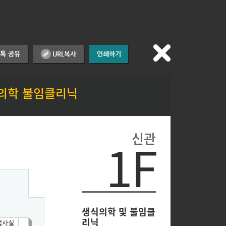
의학 불임클리닉
신관
1F
생식의학 및 불임클
리닉