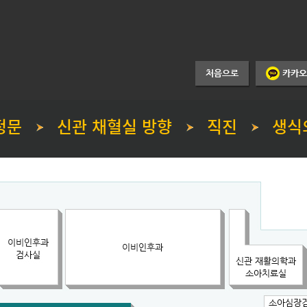
 정문
신관 채혈실 방향
직진
생식