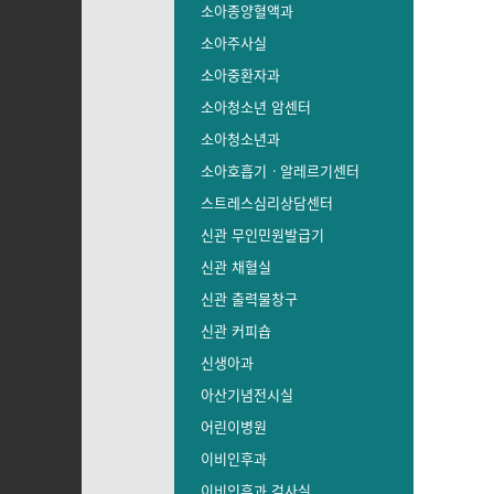
소아종양혈액과
소아주사실
소아중환자과
소아청소년 암센터
소아청소년과
소아호흡기ㆍ알레르기센터
스트레스심리상담센터
신관 무인민원발급기
신관 채혈실
신관 출력물창구
신관 커피숍
신생아과
아산기념전시실
어린이병원
이비인후과
이비인후과 검사실