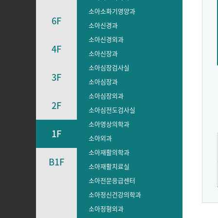
소아소화기영양과
6F
소아신경과
소아신경외과
4F
소아신장과
소아심장검사실
3F
소아심장과
소아심장외과
2F
소아심전도검사실
소아영상의학과
1F
소아외과
소아재활의학과
B1F
소아재활치료실
소아전문응급센터
소아정신건강의학과
소아정형외과