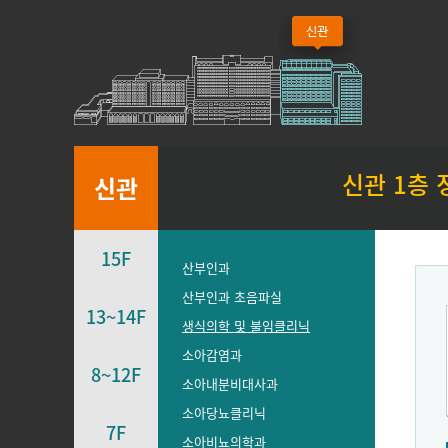
신관 1층
신관
15F
산부인과
산부인과 초음파실
13~14F
생식의학 및 불임클리닉
소아감염과
8~12F
소아내분비대사과
소아당뇨클리닉
7F
소아비뇨의학과