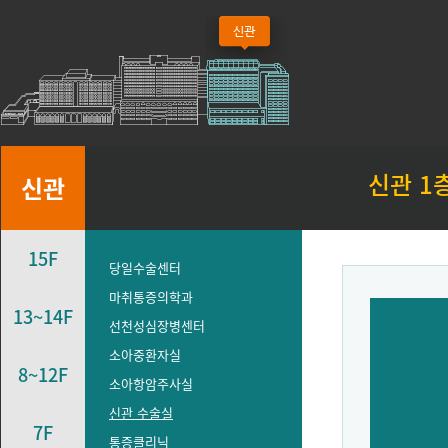
신관 1
신관
15F
당일수술센터
마취통증의학과
13~14F
선천성심장병센터
소아중환자실
8~12F
소아항암주사실
신관 수술실
7F
통증클리닉