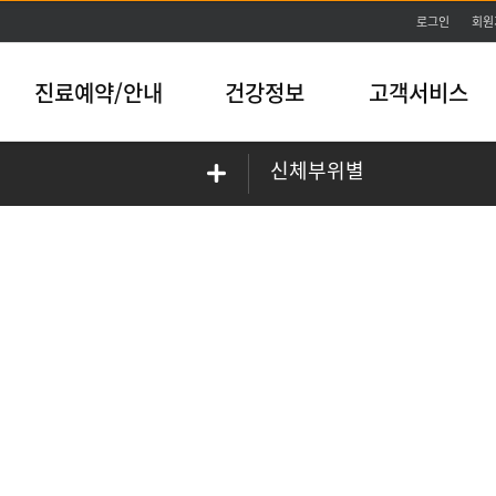
본문바로가기
로그인
회원
진료예약/안내
건강정보
고객서비스
신체부위별