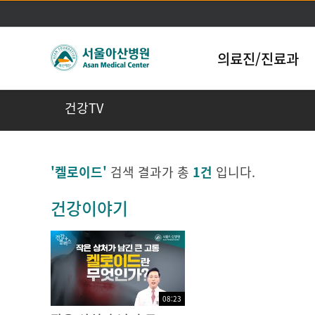
의료진/진료과
건강TV
'켈로이드'
검색 결과가 총
1건
입니다.
건강이야기
08:23