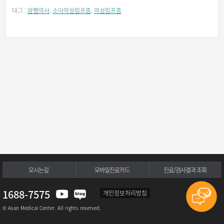
태그 :
암행의사
,
소아악성림프종
,
악성림프종
오시는길
모바일진료카드
진료/검사결과 조회
1688-7575
개인정보처리방침
© Asan Medical Center. All rights reserved.