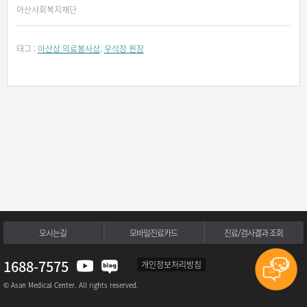
아산사회복지재단
태그 :
아산상 의료봉사상
,
우석정 원장
오시는길
모바일진료카드
진료/검사결과 조회
1688-7575
개인정보처리방침
© Asan Medical Center. All rights reserved.