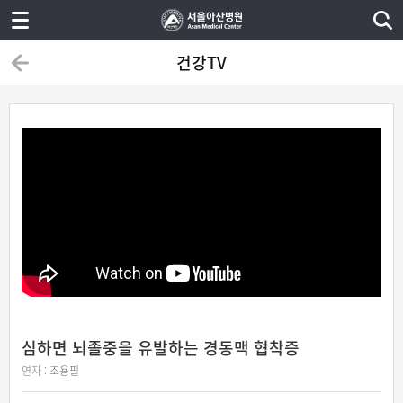
건강TV
심하면 뇌졸중을 유발하는 경동맥 협착증
연자 :
조용필