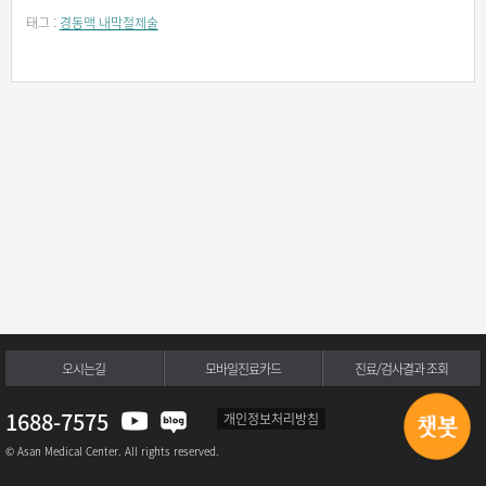
태그 :
경동맥 내막절제술
오시는길
모바일진료카드
진료/검사결과 조회
1688-7575
개인정보처리방침
© Asan Medical Center. All rights reserved.