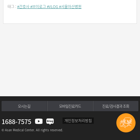
태그 :
#간호사 #브이로그 #VLOG #서울아산병원
오시는길
모바일진료카드
진료/검사결과 조회
1688-7575
개인정보처리방침
© Asan Medical Center. All rights reserved.