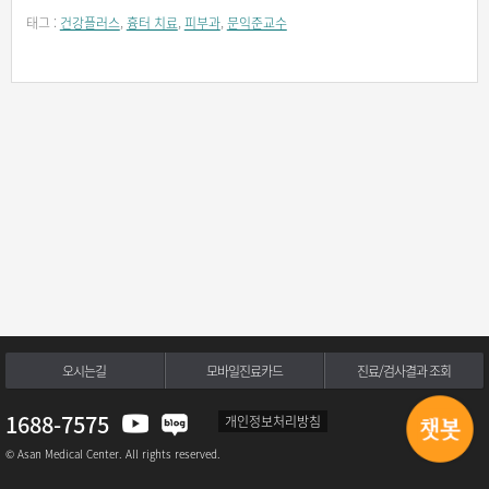
태그 :
건강플러스
,
흉터 치료
,
피부과
,
문익준교수
오시는길
모바일진료카드
진료/검사결과 조회
1688-7575
개인정보처리방침
© Asan Medical Center. All rights reserved.