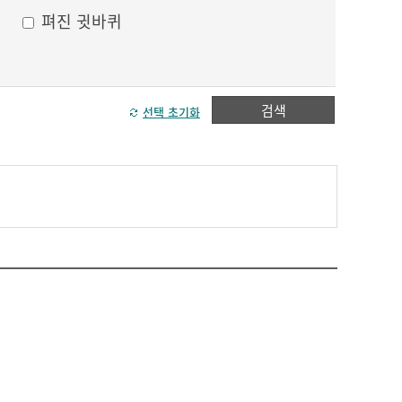
펴진 귓바퀴
검색
선택 초기화