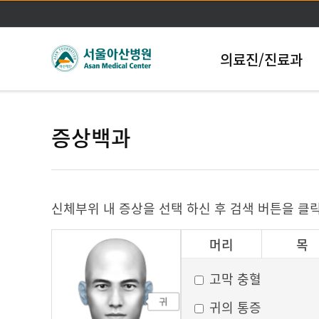
의료진/진료과
증상백과
신체부위 내 증상을 선택 하신 후 검색 버튼을 클
머리
목
그 외
고막 충혈
귀의 통증