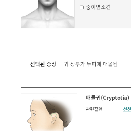
중이염소견
선택된 증상
귀 상부가 두피에 매몰됨
매몰귀(Cryptotia)
관련질환
선천