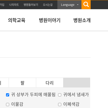
Language
가입
나의차트
병원둘러보기
오시는길
의학교육
병원이야기
병원소개
이
팔
다리
귀 상부가 두피에 매몰됨
귀에서 냄새가 남
이물감
이폐색감