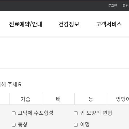
본문바로가기
로그인
회원
진료예약/안내
건강정보
고객서비스
릭해 주세요
가슴
배
등
엉덩
고막에 수포형성
귀 모양의 변형
동상
이명