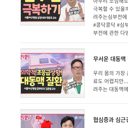
아무리 조심해도
극복할 수 있을
려주는심부전에 
#콩닥콩닥 #심부
부전에 관한 다양
우리 몸의 가장 
료도 어렵지만..
려주는 대동맥에