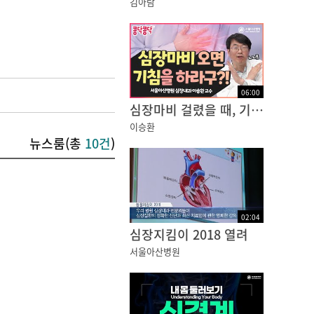
김아람
06
:
00
심장마비 걸렸을 때, 기침하면 살 수 있다구?!? NO!!
이승환
뉴스룸(총
10건
)
02
:
04
심장지킴이 2018 열려
서울아산병원