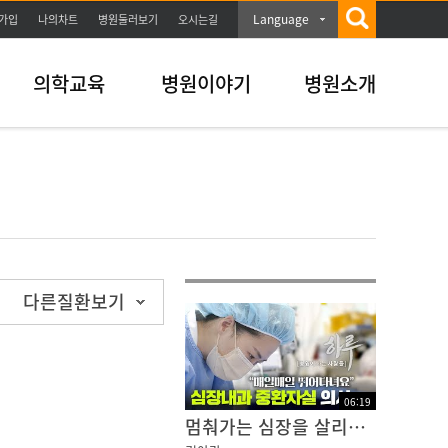
Language
가입
나의차트
병원둘러보기
오시는길
의학교육
병원이야기
병원소개
다른질환보기
06
:
19
멈춰가는 심장을 살리기 위해, 매일 치열한 사투를 벌이다 [심장내과 중환자실(CCU) 전담의사 편 - 하루;병원에 사는 사람들]