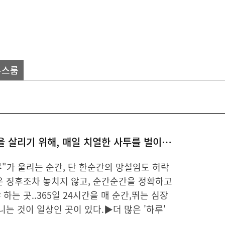
뉴스룸
멈춰가는 심장을 살리기 위해, 매일 치열한 사투를 벌이다 [심장내과 중환자실(CCU) 전담의사 편]
루"가 울리는 순간, 단 한순간의 망설임도 허락
은 징후조차 놓치지 않고, 순간순간을 정확하고
하는 곳..365일 24시간을 매 순간,뛰는 심장
니는 것이 일상인 곳이 있다.▶더 많은 '하루'