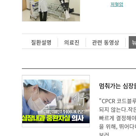
저혈압
질환설명
의료진
관련 동영상
"CPCR 코드블
되지 않는다.작
빠르게 결정해야 
을 위해, 뛰어다
보러...