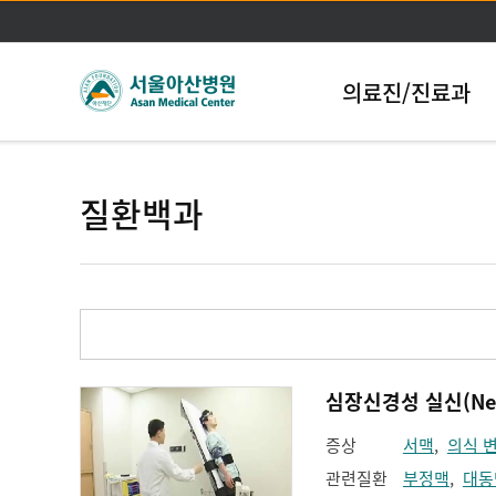
의료진/진료과
질환백과
심장신경성 실신(Neuro
증상
서맥
,
의식 
관련질환
부정맥
,
대동