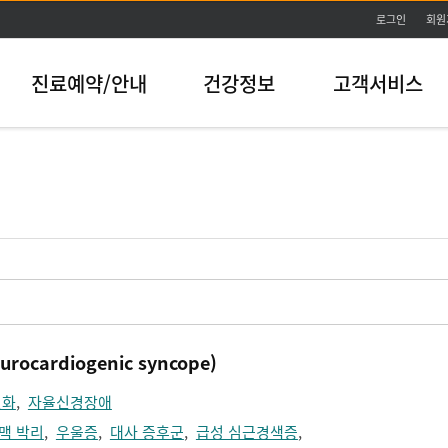
본문바로가기
로그인
회원
진료예약/안내
건강정보
고객서비스
cardiogenic syncope)
변화
,
자율신경장애
맥 박리
,
우울증
,
대사 증후군
,
급성 심근경색증
,