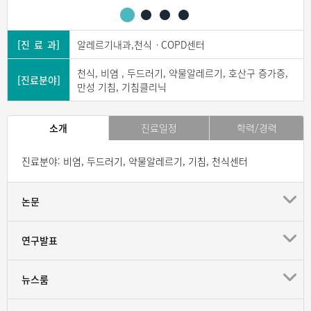
[진 료 과]
알레르기내과,천식ㆍCOPD센터
천식, 비염 , 두드러기, 약물알레르기, 호산구 증가증,
[진료분야]
만성 기침, 기침클리닉
소개
진료일정
학력/경력
진료분야: 비염, 두드러기, 약물알레르기, 기침, 천식센터
논문
연구발표
뉴스룸