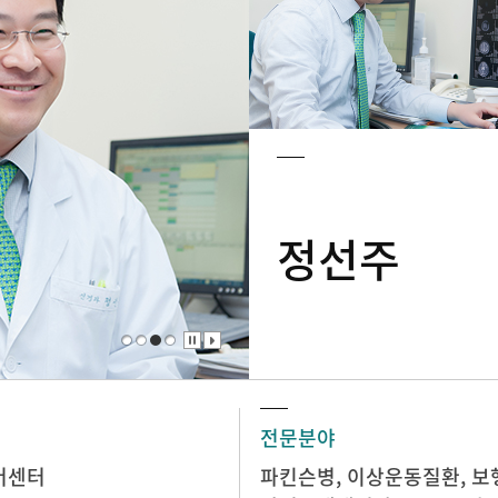
정선주
전문분야
머센터
파킨슨병, 이상운동질환, 보행