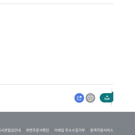
록사본발급안내
위변조문서확인
이메일 주소수집거부
원격지원서비스