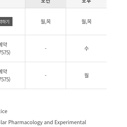
오전
오후
월,목
월,목
약하기
예약
-
수
7575)
예약
-
월
7575)
tice
cular Pharmacology and Experimental