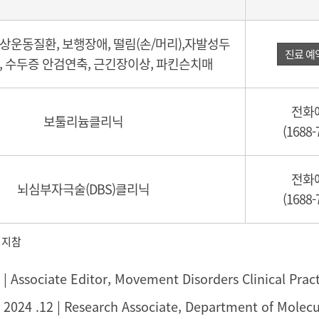
상운동질환, 보행장애, 떨림(손/머리),자발성두
진료 예
 수두증 안검연축, 근긴장이상, 파킨슨치매
전화
보툴리늄클리닉
(1688-
전화
뇌심부자극술(DBS)클리닉
(1688-
 지참
| Associate Editor, Movement Disorders Clinical Prac
 2024 .12 | Research Associate, Department of Mole