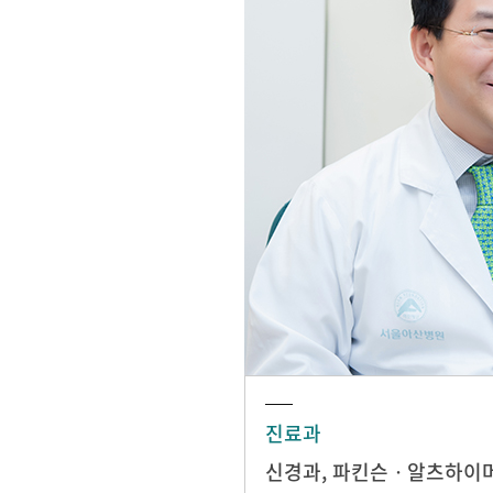
진료과
신경과
,
파킨슨ㆍ알츠하이