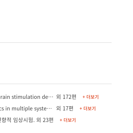
[논문] Safety considerations for spinal surgery in patients with deep brain stimulation devices
외 172편
+ 더보기
[의학포스터] Ethnicity-specific clinical and neuroimaging characteristics in multiple system atrophy
외 17편
+ 더보기
전향적 임상시험.
외 23편
+ 더보기