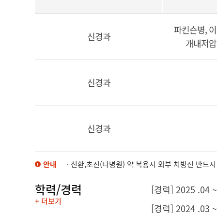
파킨슨병, 이
신경과
개내저압,
신경과
신경과
안내
ㆍ신환,초진(타병원) 약 복용시 외부 처방전 반드시
학력/경력
[경력] 2025 .04 ~ 
+ 더보기
[경력] 2024 .03 ~