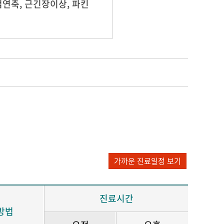
연축, 근긴장이상, 파킨
가까운 진료일정 보기
진료시간
방법