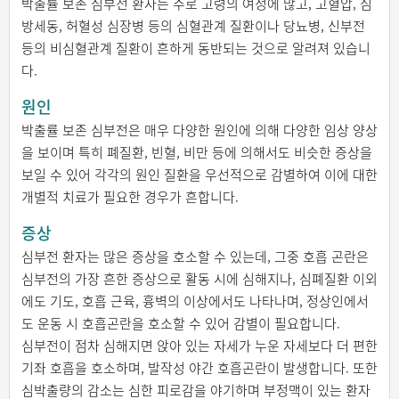
박출률 보존 심부전 환자는 주로 고령의 여성에 많고, 고혈압, 심
방세동, 허혈성 심장병 등의 심혈관계 질환이나 당뇨병, 신부전
등의 비심혈관계 질환이 흔하게 동반되는 것으로 알려져 있습니
다.
원인
박출률 보존 심부전은 매우 다양한 원인에 의해 다양한 임상 양상
을 보이며 특히 폐질환, 빈혈, 비만 등에 의해서도 비슷한 증상을
보일 수 있어 각각의 원인 질환을 우선적으로 감별하여 이에 대한
개별적 치료가 필요한 경우가 흔합니다.
증상
심부전 환자는 많은 증상을 호소할 수 있는데, 그중 호흡 곤란은
심부전의 가장 흔한 증상으로 활동 시에 심해지나, 심폐질환 이외
에도 기도, 호흡 근육, 흉벽의 이상에서도 나타나며, 정상인에서
도 운동 시 호흡곤란을 호소할 수 있어 감별이 필요합니다.
심부전이 점차 심해지면 앉아 있는 자세가 누운 자세보다 더 편한
기좌 호흡을 호소하며, 발작성 야간 호흡곤란이 발생합니다. 또한
심박출량의 감소는 심한 피로감을 야기하며 부정맥이 있는 환자