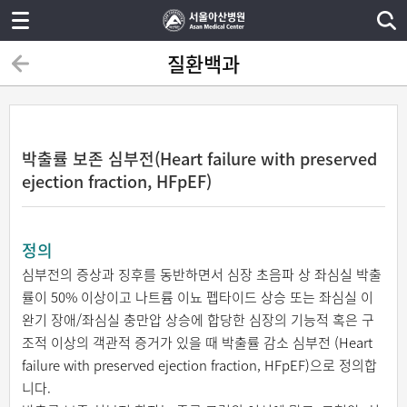
질환백과
박출률 보존 심부전(Heart failure with preserved
ejection fraction, HFpEF)
정의
심부전의 증상과 징후를 동반하면서 심장 초음파 상 좌심실 박출
률이 50% 이상이고 나트륨 이뇨 펩타이드 상승 또는 좌심실 이
완기 장애/좌심실 충만압 상승에 합당한 심장의 기능적 혹은 구
조적 이상의 객관적 증거가 있을 때 박출률 감소 심부전 (Heart
failure with preserved ejection fraction, HFpEF)으로 정의합
니다.