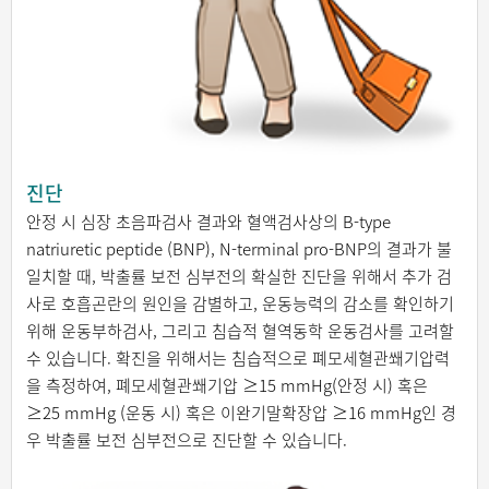
진단
안정 시 심장 초음파검사 결과와 혈액검사상의 B-type
natriuretic peptide (BNP), N-terminal pro-BNP의 결과가 불
일치할 때, 박출률 보전 심부전의 확실한 진단을 위해서 추가 검
사로 호흡곤란의 원인을 감별하고, 운동능력의 감소를 확인하기
위해 운동부하검사, 그리고 침습적 혈역동학 운동검사를 고려할
수 있습니다. 확진을 위해서는 침습적으로 폐모세혈관쐐기압력
을 측정하여, 폐모세혈관쐐기압 ≥15 mmHg(안정 시) 혹은
≥25 mmHg (운동 시) 혹은 이완기말확장압 ≥16 mmHg인 경
우 박출률 보전 심부전으로 진단할 수 있습니다.