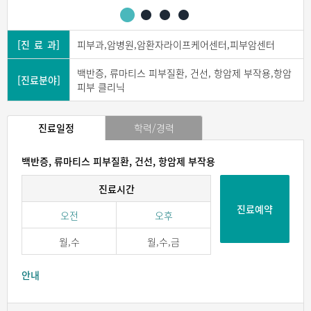
[진 료 과]
피부과,암병원,암환자라이프케어센터,피부암센터
백반증, 류마티스 피부질환, 건선, 항암제 부작용,항암
[진료분야]
피부 클리닉
진료일정
학력/경력
백반증, 류마티스 피부질환, 건선, 항암제 부작용
진료시간
진료예약
오전
오후
월,수
월,수,금
안내