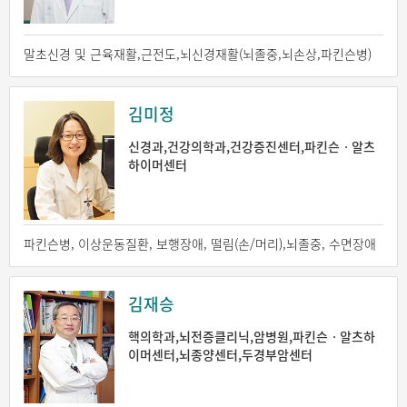
말초신경 및 근육재활,근전도,뇌신경재활(뇌졸중,뇌손상,파킨슨병)
김미정
신경과,건강의학과,건강증진센터,파킨슨ㆍ알츠
하이머센터
파킨슨병, 이상운동질환, 보행장애, 떨림(손/머리),뇌졸중, 수면장애
김재승
핵의학과,뇌전증클리닉,암병원,파킨슨ㆍ알츠하
이머센터,뇌종양센터,두경부암센터