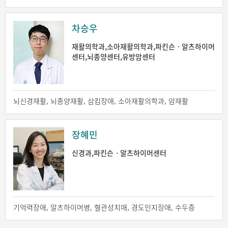
차승우
재활의학과,소아재활의학과,파킨슨ㆍ알츠하이머
센터,뇌종양센터,유방암센터
뇌신경재활, 뇌종양재활, 삼킴장애, 소아재활의학과, 암재활
장혜민
신경과,파킨슨ㆍ알츠하이머센터
기억력장애, 알츠하이머병, 혈관성치매, 경도인지장애, 수두증