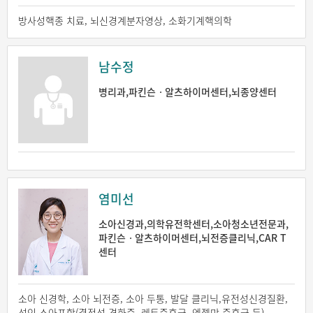
방사성핵종 치료, 뇌신경계분자영상, 소화기계핵의학
남수정
병리과,파킨슨ㆍ알츠하이머센터,뇌종양센터
염미선
소아신경과,의학유전학센터,소아청소년전문과,
파킨슨ㆍ알츠하이머센터,뇌전증클리닉,CAR T
센터
소아 신경학, 소아 뇌전증, 소아 두통, 발달 클리닉,유전성신경질환,
성인,소아포함(결정성 경화증, 레트증후군, 엔젤만 증후군 등)