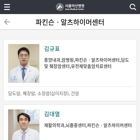
파킨슨ㆍ알츠하이머센터
김규표
종양내과,암병원,파킨슨ㆍ알츠하이머센터,담도
및 췌장암센터,유전체맞춤암치료센터
담도암, 췌장암, 소장암(십이지장), 간암
김대열
재활의학과,뇌졸중센터,파킨슨ㆍ알츠하이머센터