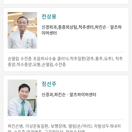
전상용
신경외과,중증외상팀,척추센터,파킨슨ㆍ알츠하
이머센터
손떨림 수전증 초음파뇌수술 클리닉,척추질환(경추,흉추,요추), 척추
종양,척수종양,요통,손떨림,수전증
정선주
신경과,파킨슨ㆍ알츠하이머센터
파킨슨병, 이상운동질환, 보행장애, 떨림(손/머리), 자발성두개내저
압, 수두증 안검연축, 근긴장이상, 파킨슨치매