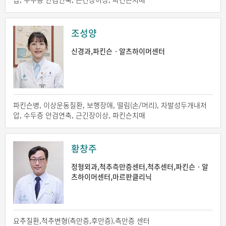
조성양
신경과,파킨슨ㆍ알츠하이머센터
파킨슨병, 이상운동질환, 보행장애, 떨림(손/머리), 자발성두개내저
압, 수두증 안검연축, 근긴장이상, 파킨슨치매
황창주
정형외과,척추측만증센터,척추센터,파킨슨ㆍ알
츠하이머센터,마르판클리닉
요추질환,척추변형(측만증,후만증),측만증 센터