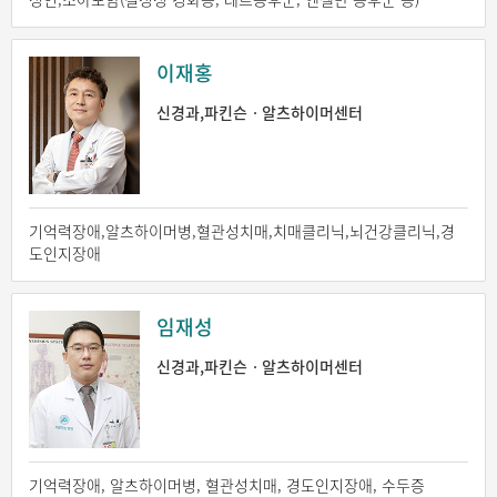
이재홍
신경과,파킨슨ㆍ알츠하이머센터
기억력장애,알츠하이머병,혈관성치매,치매클리닉,뇌건강클리닉,경
도인지장애
임재성
신경과,파킨슨ㆍ알츠하이머센터
기억력장애, 알츠하이머병, 혈관성치매, 경도인지장애, 수두증