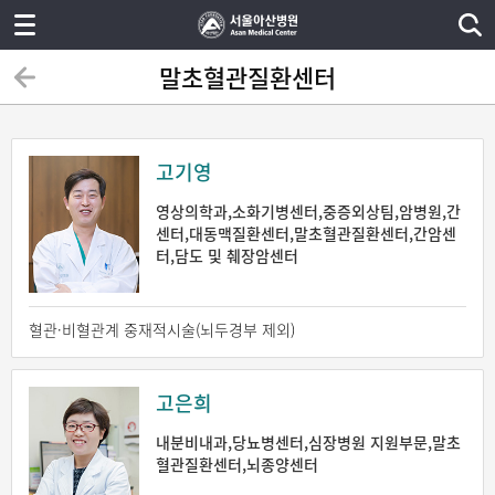
말초혈관질환센터
고기영
영상의학과,소화기병센터,중증외상팀,암병원,간
센터,대동맥질환센터,말초혈관질환센터,간암센
터,담도 및 췌장암센터
혈관·비혈관계 중재적시술(뇌두경부 제외)
고은희
내분비내과,당뇨병센터,심장병원 지원부문,말초
혈관질환센터,뇌종양센터