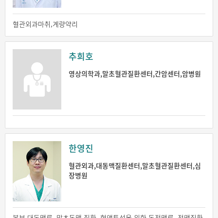
혈관외과마취,계량약리
추희호
영상의학과,말초혈관질환센터,간암센터,암병원
한영진
혈관외과,대동맥질환센터,말초혈관질환센터,심
장병원
복부 대동맥류, 말초동맥 질환, 혈액투석을 위한 동정맥루, 정맥질환,