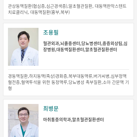
관상동맥질환(협심증,심근경색증),말초혈관질환, 대동맥판막스텐트
치료클리닉, 대동맥질환(흉부,복부)
조용필
혈관외과,뇌졸중센터,당뇨병센터,중증외상팀,심
장병원,대동맥질환센터,말초혈관질환센터
경동맥질환,하지동맥(죽상)경화증,복부대동맥류,버거씨병,심부정맥
혈전증,혈액투석을 위한 동정맥루,당뇨병성 족부질환,소아 간문맥 기
형
최병문
마취통증의학과,말초혈관질환센터