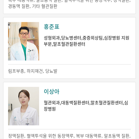
경동맥 질환, 기타 혈관질환
홍준표
성형외과,당뇨병센터,중증외상팀,심장병원 지원
부문,말초혈관질환센터
림프부종, 하지재건, 당뇨발
이상아
혈관외과,대동맥질환센터,말초혈관질환센터,심
장병원
정맥질환, 혈액투석을 위한 동정맥루, 복부 대동맥류, 말초동맥 질환,