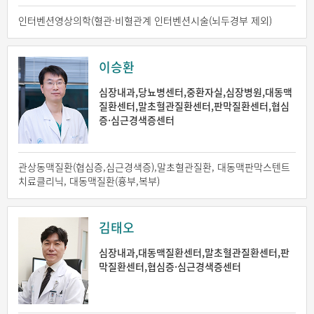
인터벤션영상의학(혈관·비혈관계 인터벤션시술(뇌두경부 제외)
이승환
심장내과,당뇨병센터,중환자실,심장병원,대동맥
질환센터,말초혈관질환센터,판막질환센터,협심
증·심근경색증센터
관상동맥질환(협심증,심근경색증),말초혈관질환, 대동맥판막스텐트
치료클리닉, 대동맥질환(흉부,복부)
김태오
심장내과,대동맥질환센터,말초혈관질환센터,판
막질환센터,협심증·심근경색증센터