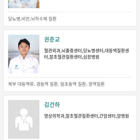
당뇨병,비만,뇌하수체 질환
권준교
혈관외과,뇌졸중센터,당뇨병센터,대동맥질환센
터,말초혈관질환센터,심장병원
복부 대동맥류, 경동맥 질환, 말초동맥 질환, 정맥질환
김건하
영상의학과,말초혈관질환센터,간암센터,암병원